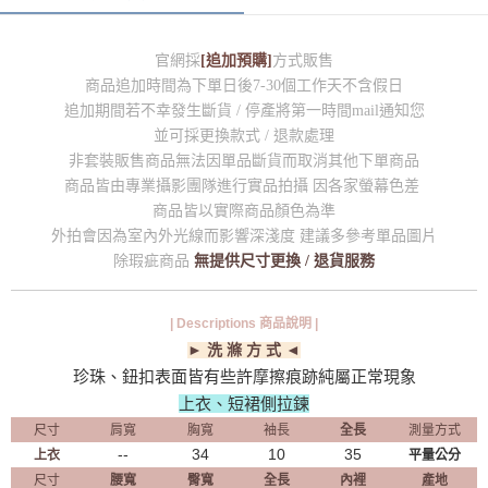
官網採
[追加預購]
方式販售
商品追加時間為下單日後7-30個工作天不含假日
追加期間若不幸發生斷貨 / 停產將第一時間mail通知您
並可採更換款式 / 退款處理
非套裝販售商品無法因單品斷貨而取消其他下單商品
商品皆由專業攝影團隊進行實品拍攝 因各家螢幕色差
商品皆以實際商品顏色為準
外拍會因為室內外光線而影響深淺度 建議多參考單品圖片
除瑕疵商品
無提供尺寸更換 / 退貨服務
| Descriptions 商品說明 |
► 洗 滌 方 式 ◄
珍珠、鈕扣表面皆有些許摩擦痕跡純屬正常現象
上衣、短裙側拉鍊
尺寸
肩寬
胸寬
袖長
全長
測量方式
--
34
10
35
上衣
平量公分
尺寸
腰寬
臀寬
全長
內裡
產地