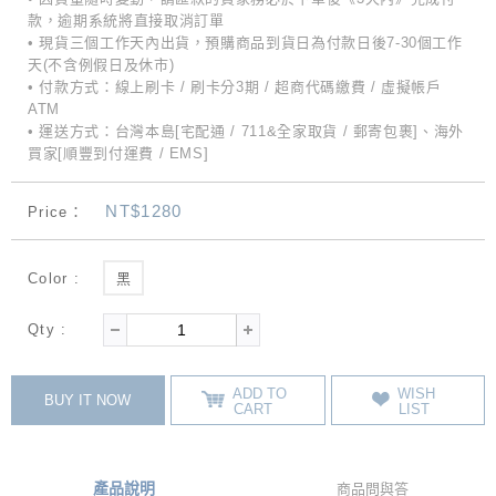
款，逾期系統將直接取消訂單
• 現貨三個工作天內出貨，預購商品到貨日為付款日後7-30個工作
天(不含例假日及休市)
• 付款方式：線上刷卡 / 刷卡分3期 / 超商代碼繳費 / 虛擬帳戶
ATM
• 運送方式：台灣本島[宅配通 / 711&全家取貨 / 郵寄包裹]、海外
買家[順豐到付運費 / EMS]
NT$1280
Price：
Color :
黑
Qty :
ADD TO
WISH
BUY IT NOW
CART
LIST
產品說明
商品問與答