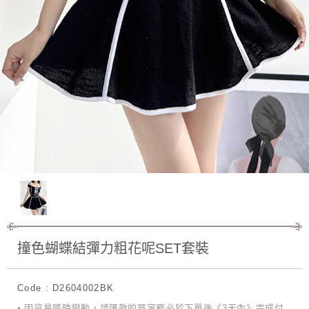
撞色蝴蝶結彈力粗花呢SET套裝
Code : D2604002BK
• 因貨量隨時變動，請匯款的買家務必於下單後《3天內》完成付