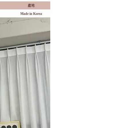
產地
Made in Korea