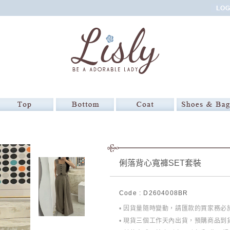
俐落背心寬褲SET套裝
Code : D2604008BR
• 因貨量隨時變動，請匯款的買家務
• 現貨三個工作天內出貨，預購商品到貨