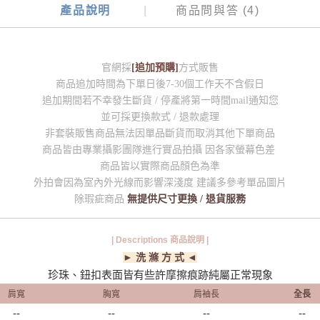
產品說明
商品問與答 (4)
官網採
[追加預購]
方式販售
商品追加時間為下單日後7-30個工作天不含假日
追加期間若不幸發生斷貨 / 停產將第一時間mail通知您
並可採更換款式 / 退款處理
非套裝販售商品無法因單品斷貨而取消其他下單商品
商品皆由專業攝影團隊進行實品拍攝 因各家螢幕色差
商品皆以實際商品顏色為準
外拍會因為室內外光線而影響深淺度 建議多參考單品圖片
除瑕疵商品
無提供尺寸更換 / 退貨服務
| Descriptions 商品說明 |
► 洗 滌 方 式 ◄
珍珠、鈕扣表面皆有些許摩擦痕跡純屬正常現象
肩寬
胸寬
肩袖長
全長
--
--
--
--