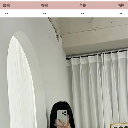
腰寬
臀寬
全長
內裡
--
--
--
--