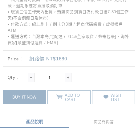
款，逾期系統將直接取消訂單
• 現貨三個工作天內出貨，預購商品到貨日為付款日後7-30個工作
天(不含例假日及休市)
• 付款方式：線上刷卡 / 刷卡分3期 / 超商代碼繳費 / 虛擬帳戶
ATM
• 運送方式：台灣本島[宅配通 / 711&全家取貨 / 郵寄包裹]、海外
買家[順豐到付運費 / EMS]
網路價 NT$1680
Price：
Qty :
ADD TO
WISH
BUY IT NOW
CART
LIST
產品說明
商品問與答