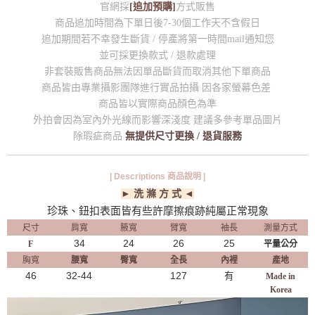
官網採
[追加預購]
方式販售
商品追加時間為下單日後7-30個工作天不含假日
追加期間若不幸發生斷貨 / 停產將第一時間mail通知您
並可採更換款式 / 退款處理
非套裝販售商品無法因單品斷貨而取消其他下單商品
商品皆由專業攝影團隊進行實品拍攝 因各家螢幕色差
商品皆以實際商品顏色為準
外拍會因為室內外光線而影響深淺度 建議多參考單品圖片
除瑕疵商品
無提供尺寸更換 / 退貨服務
| Descriptions 商品說明 |
► 洗 滌 方 式 ◄
珍珠、鈕扣表面皆有些許摩擦痕跡純屬正常現象
尺寸
肩寬
腋寬
臂寬
袖長
測量方式
34
24
26
25
F
平量公分
胸寬
腰寬
臀寬
全長
內裡
產地
46
32-44
127
有
Made in
Korea