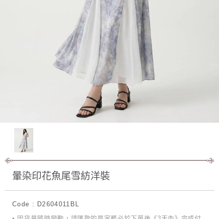
暈染印花魚尾雪紡洋裝
Code : D2604011BL
• 因貨量隨時變動，請匯款的買家務必於下單後《3天內》完成付