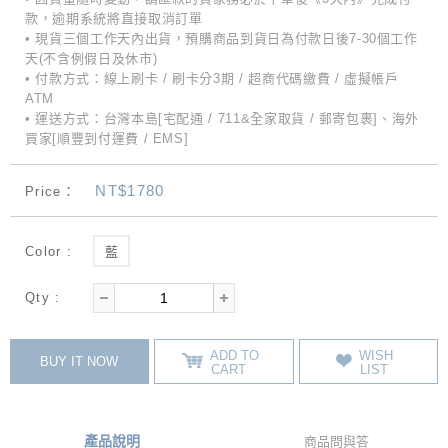
款，逾期系統將直接取消訂單
• 現貨三個工作天內出貨，預購商品到貨日為付款日後7-30個工作
天(不含例假日及休市)
• 付款方式：線上刷卡 / 刷卡分3期 / 超商代碼繳費 / 虛擬帳戶
ATM
• 運送方式：台灣本島[宅配通 / 711&全家取貨 / 郵寄包裹]、海外
買家[順豐到付運費 / EMS]
NT$1780
Price：
Color :
藍
Qty :
ADD TO
WISH
BUY IT NOW
CART
LIST
產品說明
商品問與答