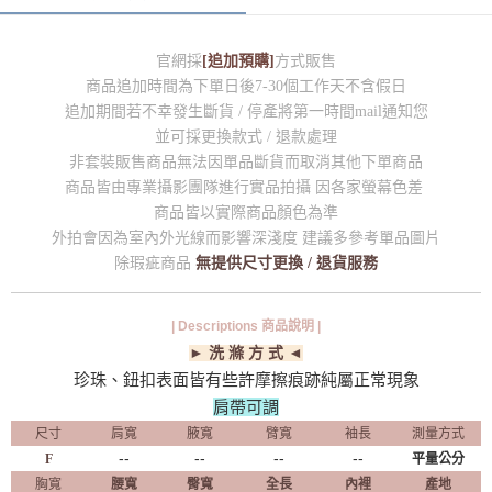
官網採
[追加預購]
方式販售
商品追加時間為下單日後7-30個工作天不含假日
追加期間若不幸發生斷貨 / 停產將第一時間mail通知您
並可採更換款式 / 退款處理
非套裝販售商品無法因單品斷貨而取消其他下單商品
商品皆由專業攝影團隊進行實品拍攝 因各家螢幕色差
商品皆以實際商品顏色為準
外拍會因為室內外光線而影響深淺度 建議多參考單品圖片
除瑕疵商品
無提供尺寸更換 / 退貨服務
| Descriptions 商品說明 |
► 洗 滌 方 式 ◄
珍珠、鈕扣表面皆有些許摩擦痕跡純屬正常現象
肩帶可調
尺寸
肩寬
腋寬
臂寬
袖長
測量方式
--
--
--
--
F
平量公分
胸寬
腰寬
臀寬
全長
內裡
產地