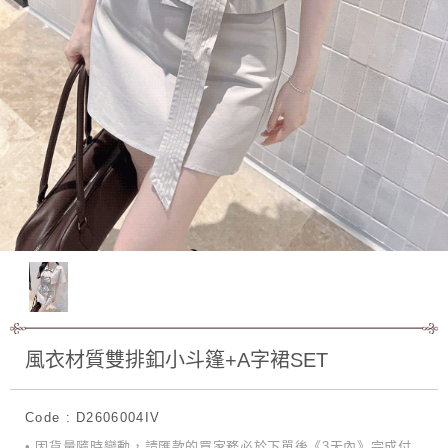
風衣材質雙排釦小斗篷+A字裙SET
Code : D2606004IV
• 因貨量隨時變動，請匯款的買家務必於下單後《3天內》完成付