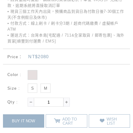
款，逾期系統將直接取消訂單
• 現貨三個工作天內出貨，預購商品到貨日為付款日後7-30個工作
天(不含例假日及休市)
• 付款方式：線上刷卡 / 刷卡分3期 / 超商代碼繳費 / 虛擬帳戶
ATM
• 運送方式：台灣本島[宅配通 / 711&全家取貨 / 郵寄包裹]、海外
買家[順豐到付運費 / EMS]
NT$2080
Price：
Color :
Size :
S
M
Qty :
ADD TO
WISH
BUY IT NOW
CART
LIST