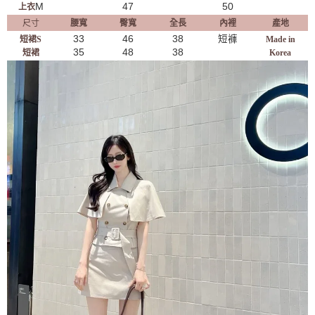
M
47
50
上衣
尺寸
腰寬
臀寬
全長
內裡
產地
33
46
38
短褲
短裙S
Made in
35
48
38
短裙
Korea