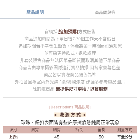
產品說明
商品問與答
官網採
[追加預購]
方式販售
商品追加時間為下單日後7-30個工作天不含假日
追加期間若不幸發生斷貨 / 停產將第一時間mail通知您
並可採更換款式 / 退款處理
非套裝販售商品無法因單品斷貨而取消其他下單商品
商品皆由專業攝影團隊進行實品拍攝 因各家螢幕色差
商品皆以實際商品顏色為準
外拍會因為室內外光線而影響深淺度 建議多參考單品圖片
除瑕疵商品
無提供尺寸更換 / 退貨服務
| Descriptions 商品說明 |
► 洗 滌 方 式 ◄
珍珠、鈕扣表面皆有些許摩擦痕跡純屬正常現象
尺寸
肩寬
胸寬
袖長
全長
測量方式
45
50
上衣S
平量公分