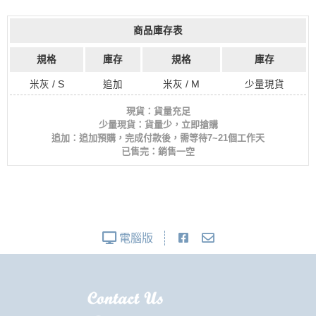
商品庫存表
規格
庫存
規格
庫存
米灰 / S
追加
米灰 / M
少量現貨
現貨：貨量充足
少量現貨：貨量少，立即搶購
追加：追加預購，完成付款後，需等待7~21個工作天
已售完：銷售一空
電腦版