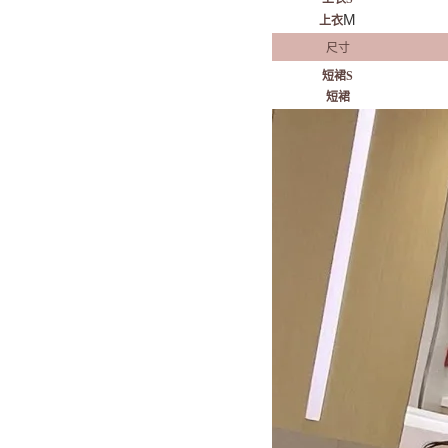
M
上衣
尺寸
短裙S
短裙