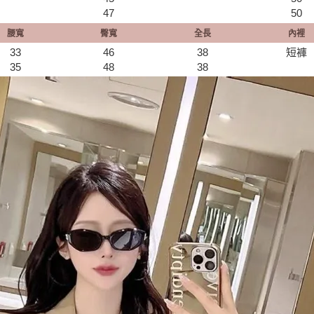
47
50
腰寬
臀寬
全長
內裡
33
46
38
短褲
35
48
38