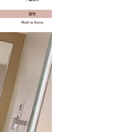
產地
Made in Korea