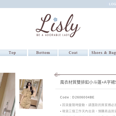
風衣材質雙排釦小斗篷+A字裙S
Code : D2606004BE
• 因貨量隨時變動，請匯款的買家務
• 現貨三個工作天內出貨，預購商品到貨