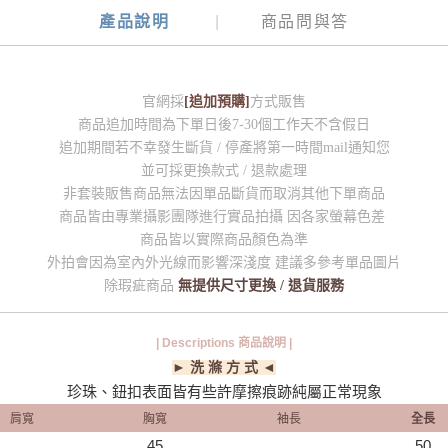
產品說明
商品問與答
官網採
[追加預購]
方式販售
商品追加時間為下單日後7-30個工作天不含假日
追加期間若不幸發生斷貨 / 停產將第一時間mail通知您
並可採更換款式 / 退款處理
非套裝販售商品無法因單品斷貨而取消其他下單商品
商品皆由專業攝影團隊進行實品拍攝 因各家螢幕色差
商品皆以實際商品顏色為準
外拍會因為室內外光線而影響深淺度 建議多參考單品圖片
除瑕疵商品
無提供尺寸更換 / 退貨服務
| Descriptions 商品說明 |
► 洗 滌 方 式 ◄
珍珠、鈕扣表面皆有些許摩擦痕跡純屬正常現象
肩寬
胸寬
袖長
全長
45
50