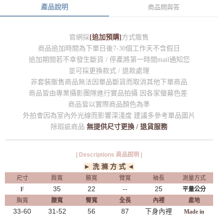
產品說明
商品問與答
官網採
[追加預購]
方式販售
商品追加時間為下單日後7-30個工作天不含假日
追加期間若不幸發生斷貨 / 停產將第一時間mail通知您
並可採更換款式 / 退款處理
非套裝販售商品無法因單品斷貨而取消其他下單商品
商品皆由專業攝影團隊進行實品拍攝 因各家螢幕色差
商品皆以實際商品顏色為準
外拍會因為室內外光線而影響深淺度 建議多參考單品圖片
除瑕疵商品
無提供尺寸更換 / 退貨服務
| Descriptions 商品說明 |
► 洗 滌 方 式 ◄
尺寸
肩寬
腋寬
臂寬
袖長
測量方式
35
22
--
25
F
平量公分
胸寬
腰寬
臀寬
全長
內裡
產地
33-60
31-52
56
87
下身內裡
Made in