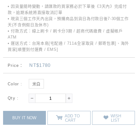
• 因貨量隨時變動，請匯款的買家務必於下單後《3天內》完成付
款，逾期系統將直接取消訂單
• 現貨三個工作天內出貨，預購商品到貨日為付款日後7-30個工作
天(不含例假日及休市)
• 付款方式：線上刷卡 / 刷卡分3期 / 超商代碼繳費 / 虛擬帳戶
ATM
• 運送方式：台灣本島[宅配通 / 711&全家取貨 / 郵寄包裹]、海外
買家[順豐到付運費 / EMS]
NT$1780
Price：
Color :
米白
Qty :
ADD TO
WISH
BUY IT NOW
CART
LIST