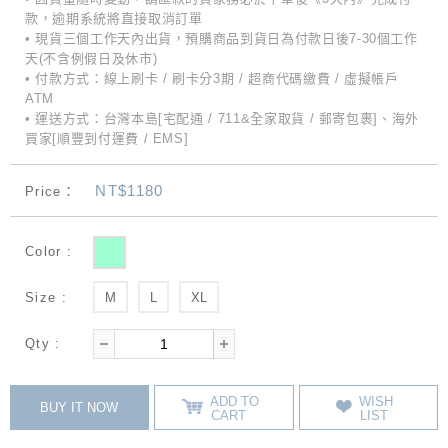
款，逾期系統將直接取消訂單
• 現貨三個工作天內出貨，預購商品到貨日為付款日後7-30個工作
天(不含例假日及休市)
• 付款方式：線上刷卡 / 刷卡分3期 / 超商代碼繳費 / 虛擬帳戶
ATM
• 運送方式：台灣本島[宅配通 / 711&全家取貨 / 郵寄包裹]、海外
買家[順豐到付運費 / EMS]
NT$1180
Price：
Color :
Size :
M
L
XL
Qty :
ADD TO
WISH
BUY IT NOW
CART
LIST