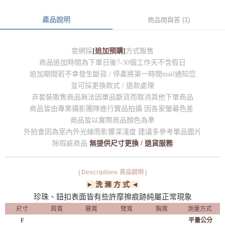
產品說明
商品問與答 (1)
官網採
[追加預購]
方式販售
商品追加時間為下單日後7-30個工作天不含假日
追加期間若不幸發生斷貨 / 停產將第一時間mail通知您
並可採更換款式 / 退款處理
非套裝販售商品無法因單品斷貨而取消其他下單商品
商品皆由專業攝影團隊進行實品拍攝 因各家螢幕色差
商品皆以實際商品顏色為準
外拍會因為室內外光線而影響深淺度 建議多參考單品圖片
除瑕疵商品
無提供尺寸更換 / 退貨服務
| Descriptions 商品說明 |
► 洗 滌 方 式 ◄
珍珠、鈕扣表面皆有些許摩擦痕跡純屬正常現象
尺寸
肩寬
腋寬
臂寬
胸寬
測量方式
F
平量公分