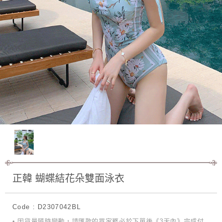
正韓 蝴蝶結花朵雙面泳衣
Code : D2307042BL
• 因貨量隨時變動，請匯款的買家務必於下單後《3天內》完成付