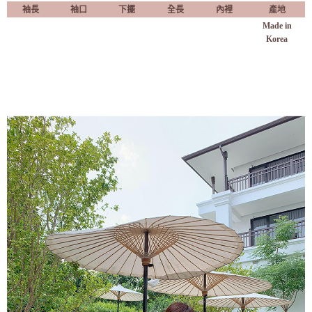
袖長
袖口
下擺
全長
內裡
產地
Made in
Korea