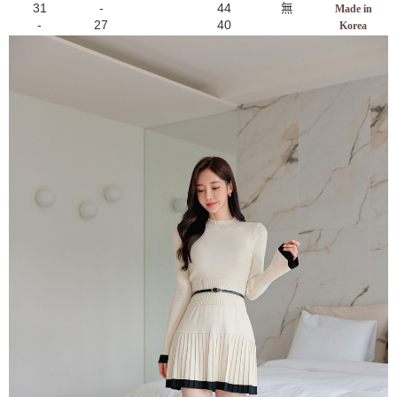
31
-
44
無
Made in
-
27
40
Korea