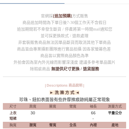
官網採
[追加預購]
方式販售
商品追加時間為下單日後7-30個工作天不含假日
追加期間若不幸發生斷貨 / 停產將第一時間mail通知您
並可採更換款式 / 退款處理
非套裝販售商品無法因單品斷貨而取消其他下單商品
商品皆由專業攝影團隊進行實品拍攝 因各家螢幕色差
商品皆以實際商品顏色為準
外拍會因為室內外光線而影響深淺度 建議多參考單品圖片
除瑕疵商品
無提供尺寸更換 / 退貨服務
| Descriptions 商品說明 |
► 洗 滌 方 式 ◄
珍珠、鈕扣表面皆有些許摩擦痕跡純屬正常現象
尺寸
肩寬
腋寬
臂寬
袖長
測量方式
30
66
上衣
平量公分
​-
短裙
胸寬
腰寬
臀寬
全長
內裡
產地