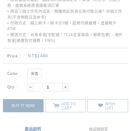
款，逾期系統將直接取消訂單
• 現貨三個工作天內出貨，預購商品到貨日為付款日後7-30個工作
天(不含例假日及休市)
• 付款方式：線上刷卡 / 刷卡分3期 / 超商代碼繳費 / 虛擬帳戶
ATM
• 運送方式：台灣本島[宅配通 / 711&全家取貨 / 郵寄包裹]、海外
買家[順豐到付運費 / EMS]
NT$1480
Price：
Color :
米杏
Qty :
ADD TO
WISH
BUY IT NOW
CART
LIST
產品說明
商品問與答