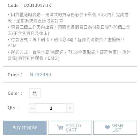
Code : D2313017BK
• 因貨量隨時變動，請匯款的買家務必於下單後《3天內》完成付
款，逾期系統將直接取消訂單
• 現貨三個工作天內出貨，預購商品到貨日為付款日後7-30個工作
天(不含例假日及休市)
• 付款方式：線上刷卡 / 刷卡分3期 / 超商代碼繳費 / 虛擬帳戶
ATM
• 運送方式：台灣本島[宅配通 / 711&全家取貨 / 郵寄包裹]、海外
買家[順豐到付運費 / EMS]
NT$2480
Price：
Color :
黑
Qty :
ADD TO
WISH
BUY IT NOW
CART
LIST