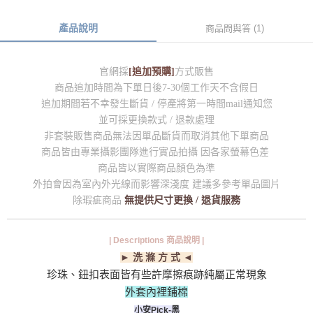
產品說明
商品問與答 (1)
官網採
[追加預購]
方式販售
商品追加時間為下單日後7-30個工作天不含假日
追加期間若不幸發生斷貨 / 停產將第一時間mail通知您
並可採更換款式 / 退款處理
非套裝販售商品無法因單品斷貨而取消其他下單商品
商品皆由專業攝影團隊進行實品拍攝 因各家螢幕色差
商品皆以實際商品顏色為準
外拍會因為室內外光線而影響深淺度 建議多參考單品圖片
除瑕疵商品
無提供尺寸更換 / 退貨服務
| Descriptions 商品說明 |
► 洗 滌 方 式 ◄
珍珠、鈕扣表面皆有些許摩擦痕跡純屬正常現象
外套內裡鋪棉
小安Pick-黑