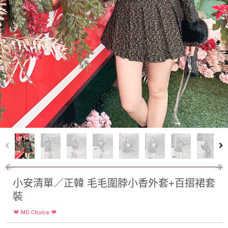
小安清單／正韓 毛毛圍脖小香外套+百摺裙套
裝