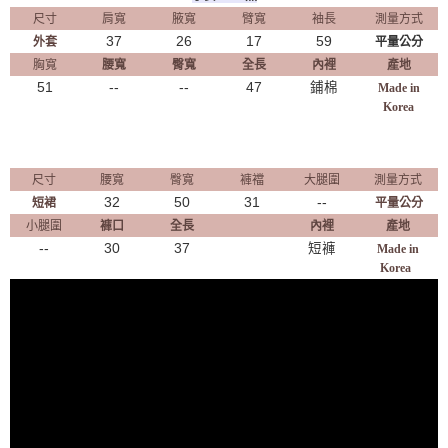
尺寸
肩寬
腋寬
臂寬
袖長
測量方式
37
26
17
59
外套
平量公分
胸寬
腰寬
臀寬
全長
內裡
產地
51
--
--
47
鋪棉
Made in
Korea
尺寸
腰寬
臀寬
褲襠
大腿圍
測量方式
32
50
31
--
短裙
平量公分
小腿圍
褲口
全長
內裡
產地
--
30
37
短褲
Made in
Korea