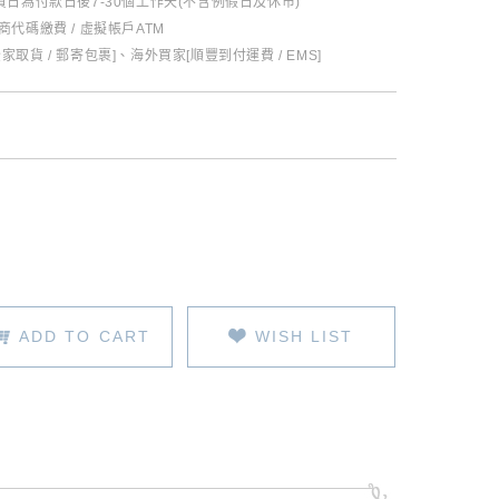
日為付款日後7-30個工作天(不含例假日及休市)
超商代碼繳費 / 虛擬帳戶ATM
全家取貨 / 郵寄包裹]、海外買家[順豐到付運費 / EMS]
ADD TO CART
WISH LIST