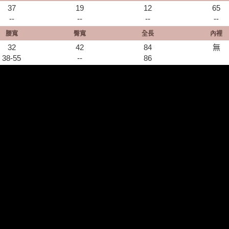
37
19
12
65
--
--
--
--
腰寬
臀寬
全長
內裡
32
42
84
無
38-55
--
​86