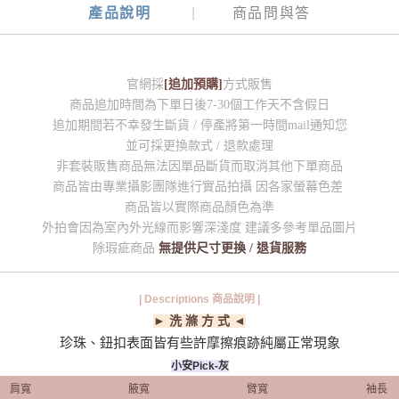
產品說明
商品問與答
官網採
[追加預購]
方式販售
商品追加時間為下單日後7-30個工作天不含假日
追加期間若不幸發生斷貨 / 停產將第一時間mail通知您
並可採更換款式 / 退款處理
非套裝販售商品無法因單品斷貨而取消其他下單商品
商品皆由專業攝影團隊進行實品拍攝 因各家螢幕色差
商品皆以實際商品顏色為準
外拍會因為室內外光線而影響深淺度 建議多參考單品圖片
除瑕疵商品
無提供尺寸更換 / 退貨服務
| Descriptions 商品說明 |
► 洗 滌 方 式 ◄
珍珠、鈕扣表面皆有些許摩擦痕跡純屬正常現象
小安Pick-灰
肩寬
腋寬
臂寬
袖長