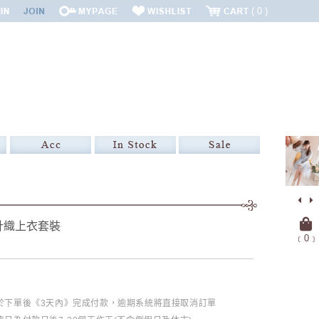
0
針織上衣套裝
﹝
0
﹞
必於下單後《3天內》完成付款，逾期系統將直接取消訂單