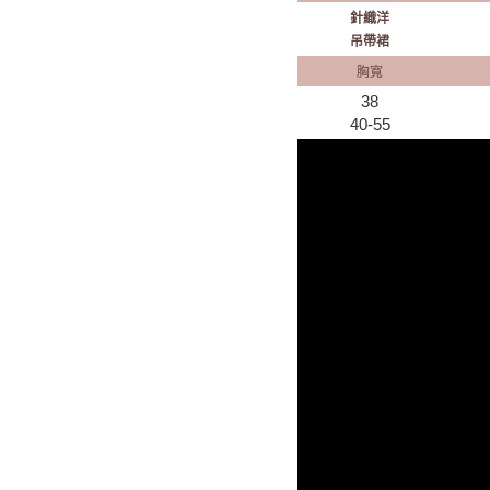
針織洋
吊帶裙
胸寬
38
40-55