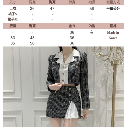
尺寸
肩寬
胸寬
臂寬
袖長
測量方式
36
47
58
上衣
平量公分
-
-
-
裙子S
-
-
-
​裙子M
腰寬
臀寬
全長
內裡
產地
-
-
36
有
Made in
33
48
36
Korea
35
50
36