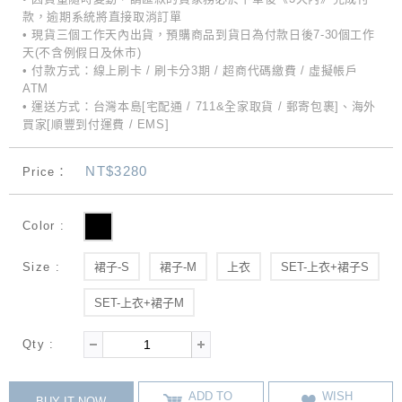
款，逾期系統將直接取消訂單
• 現貨三個工作天內出貨，預購商品到貨日為付款日後7-30個工作
天(不含例假日及休市)
• 付款方式：線上刷卡 / 刷卡分3期 / 超商代碼繳費 / 虛擬帳戶
ATM
• 運送方式：台灣本島[宅配通 / 711&全家取貨 / 郵寄包裹]、海外
買家[順豐到付運費 / EMS]
NT$3280
Price：
Color :
Size :
裙子-S
裙子-M
上衣
SET-上衣+裙子S
SET-上衣+裙子M
Qty :
ADD TO
WISH
BUY IT NOW