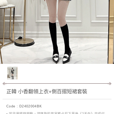
正韓 小香翻領上衣+側百摺短裙套裝
Code : D2402004BK
• 因貨量隨時變動，請匯款的買家務必於下單後《3天內》完成付