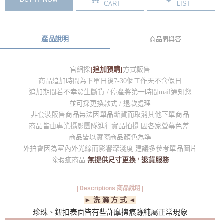
CART
LIST
產品說明
商品問與答
官網採
[追加預購]
方式販售
商品追加時間為下單日後7-30個工作天不含假日
追加期間若不幸發生斷貨 / 停產將第一時間mail通知您
並可採更換款式 / 退款處理
非套裝販售商品無法因單品斷貨而取消其他下單商品
商品皆由專業攝影團隊進行實品拍攝 因各家螢幕色差
商品皆以實際商品顏色為準
外拍會因為室內外光線而影響深淺度 建議多參考單品圖片
除瑕疵商品
無提供尺寸更換 / 退貨服務
| Descriptions 商品說明 |
► 洗 滌 方 式 ◄
珍珠、鈕扣表面皆有些許摩擦痕跡純屬正常現象