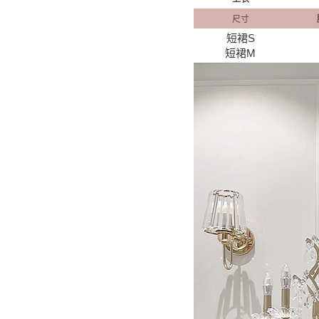
尺寸
短裙S
短裙M