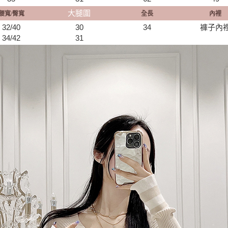
大腿圍
腰寬/
臀寬
全長
內裡
32/
40
30
34
褲子內
34/
42
31