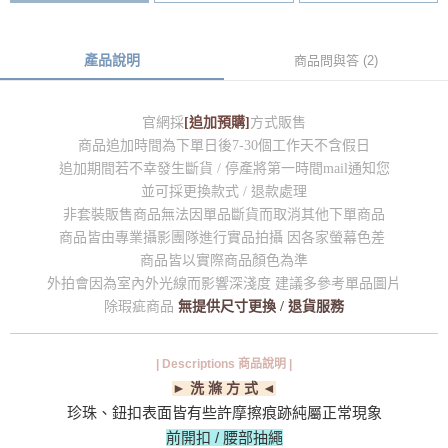
產品說明
商品問與答 (2)
官網採
[追加預購]
方式販售
商品追加時間為下單日後7-30個工作天不含假日
追加期間若不幸發生斷貨 / 停產將第一時間mail通知您
並可採更換款式 / 退款處理
非套裝販售商品無法因單品斷貨而取消其他下單商品
商品皆由專業攝影團隊進行實品拍攝 因各家螢幕色差
商品皆以實際商品顏色為準
外拍會因為室內外光線而影響深淺度 建議多參考單品圖片
除瑕疵商品
無提供尺寸更換 / 退貨服務
| Descriptions 商品說明 |
► 洗 滌 方 式 ◄
珍珠、鈕扣表面皆有些許摩擦痕跡純屬正常現象
前開扣 / 腰部抽繩