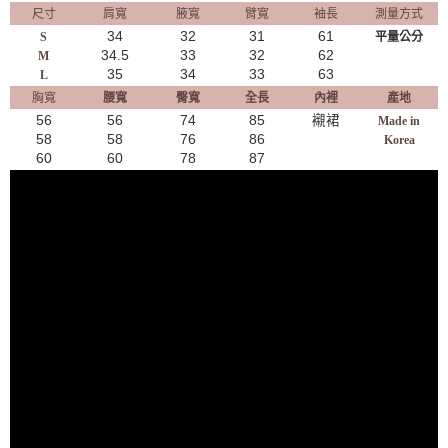
尺寸
肩寬
腋寬
臂寬
袖長
測量方式
34
32
31
61
S
平量公分
34.5
33
32
62
M
35
34
33
63
L
胸寬
腰寬
臀寬
全長
內裡
產地
56
56
74
85
襯裙
Made in
58
58
76
86
Korea
60
60
78
87