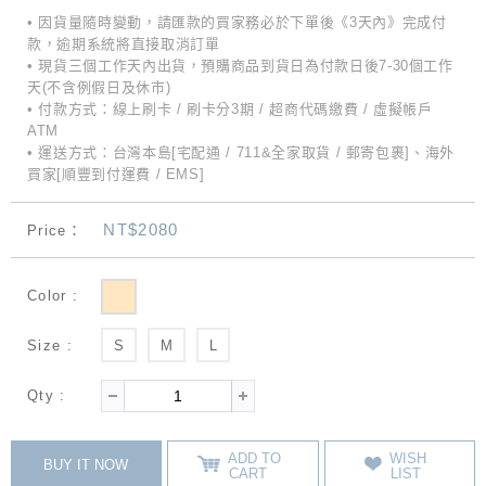
• 因貨量隨時變動，請匯款的買家務必於下單後《3天內》完成付
款，逾期系統將直接取消訂單
• 現貨三個工作天內出貨，預購商品到貨日為付款日後7-30個工作
天(不含例假日及休市)
• 付款方式：線上刷卡 / 刷卡分3期 / 超商代碼繳費 / 虛擬帳戶
ATM
• 運送方式：台灣本島[宅配通 / 711&全家取貨 / 郵寄包裹]、海外
買家[順豐到付運費 / EMS]
NT$2080
Price：
Color :
Size :
S
M
L
Qty :
ADD TO
WISH
BUY IT NOW
CART
LIST