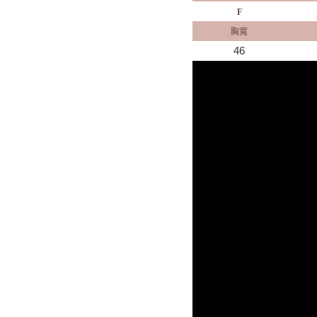
F
胸寬
46