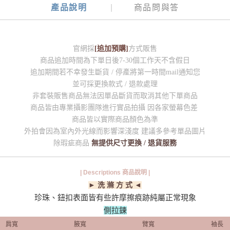
產品說明
商品問與答
官網採
[追加預購]
方式販售
商品追加時間為下單日後7-30個工作天不含假日
追加期間若不幸發生斷貨 / 停產將第一時間mail通知您
並可採更換款式 / 退款處理
非套裝販售商品無法因單品斷貨而取消其他下單商品
商品皆由專業攝影團隊進行實品拍攝 因各家螢幕色差
商品皆以實際商品顏色為準
外拍會因為室內外光線而影響深淺度 建議多參考單品圖片
除瑕疵商品
無提供尺寸更換 / 退貨服務
| Descriptions 商品說明 |
► 洗 滌 方 式 ◄
珍珠、鈕扣表面皆有些許摩擦痕跡純屬正常現象
側拉鍊
肩寬
腋寬
臂寬
袖長