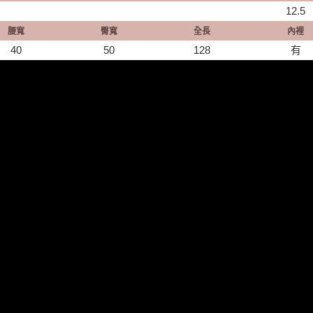
12.5
腰寬
臀寬
全長
內裡
40
50
128
有