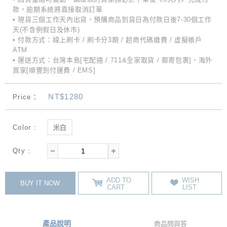
款，逾期系統將直接取消訂單
• 現貨三個工作天內出貨，預購商品到貨日為付款日後7-30個工作
天(不含例假日及休市)
• 付款方式：線上刷卡 / 刷卡分3期 / 超商代碼繳費 / 虛擬帳戶
ATM
• 運送方式：台灣本島[宅配通 / 711&全家取貨 / 郵寄包裹]、海外
買家[順豐到付運費 / EMS]
NT$1280
Price：
Color :
米白
Qty :
ADD TO
WISH
BUY IT NOW
CART
LIST
產品說明
商品問與答