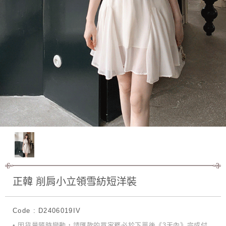
正韓 削肩小立領雪紡短洋裝
Code : D2406019IV
• 因貨量隨時變動，請匯款的買家務必於下單後《3天內》完成付