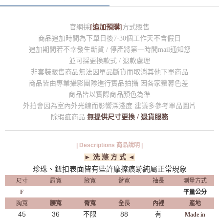
官網採
[追加預購]
方式販售
商品追加時間為下單日後7-30個工作天不含假日
追加期間若不幸發生斷貨 / 停產將第一時間mail通知您
並可採更換款式 / 退款處理
非套裝販售商品無法因單品斷貨而取消其他下單商品
商品皆由專業攝影團隊進行實品拍攝 因各家螢幕色差
商品皆以實際商品顏色為準
外拍會因為室內外光線而影響深淺度 建議多參考單品圖片
除瑕疵商品
無提供尺寸更換 / 退貨服務
| Descriptions 商品說明 |
► 洗 滌 方 式 ◄
珍珠、鈕扣表面皆有些許摩擦痕跡純屬正常現象
尺寸
肩寬
腋寬
臂寬
袖長
測量方式
F
平量公分
胸寬
腰寬
臀寬
全長
內裡
產地
45
36
不限
88
有
Made in