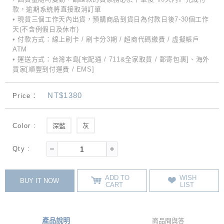
款，逾期系統將直接取消訂單
• 現貨三個工作天內出貨，預購商品到貨日為付款日後7-30個工作
天(不含例假日及休市)
• 付款方式：線上刷卡 / 刷卡分3期 / 超商代碼繳費 / 虛擬帳戶
ATM
• 運送方式：台灣本島[宅配通 / 711&全家取貨 / 郵寄包裹]、海外
買家[順豐到付運費 / EMS]
NT$1380
Price：
Color :
深藍
灰
Qty :
ADD TO
WISH
BUY IT NOW
CART
LIST
產品說明
商品問與答