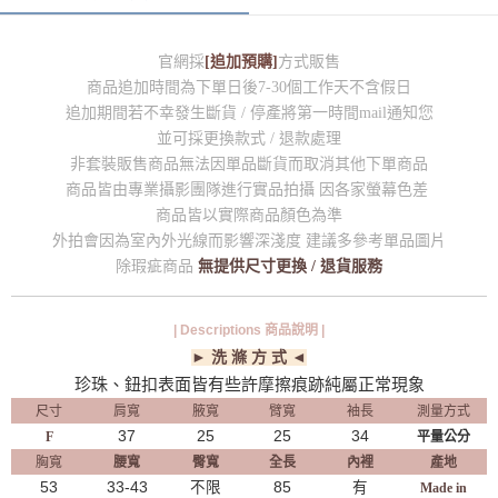
官網採
[追加預購]
方式販售
商品追加時間為下單日後7-30個工作天不含假日
追加期間若不幸發生斷貨 / 停產將第一時間mail通知您
並可採更換款式 / 退款處理
非套裝販售商品無法因單品斷貨而取消其他下單商品
商品皆由專業攝影團隊進行實品拍攝 因各家螢幕色差
商品皆以實際商品顏色為準
外拍會因為室內外光線而影響深淺度 建議多參考單品圖片
除瑕疵商品
無提供尺寸更換 / 退貨服務
| Descriptions 商品說明 |
► 洗 滌 方 式 ◄
珍珠、鈕扣表面皆有些許摩擦痕跡純屬正常現象
尺寸
肩寬
腋寬
臂寬
袖長
測量方式
37
25
25
34
F
平量公分
胸寬
腰寬
臀寬
全長
內裡
產地
53
33-43
不限
85
有
Made in