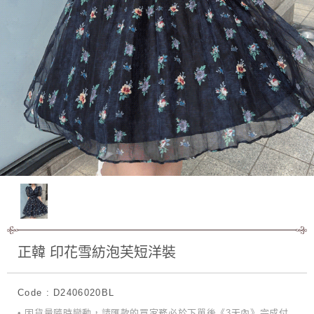
正韓 印花雪紡泡芙短洋裝
Code : D2406020BL
• 因貨量隨時變動，請匯款的買家務必於下單後《3天內》完成付