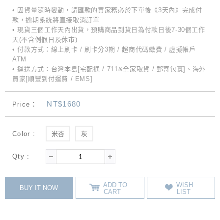
• 因貨量隨時變動，請匯款的買家務必於下單後《3天內》完成付
款，逾期系統將直接取消訂單
• 現貨三個工作天內出貨，預購商品到貨日為付款日後7-30個工作
天(不含例假日及休市)
• 付款方式：線上刷卡 / 刷卡分3期 / 超商代碼繳費 / 虛擬帳戶
ATM
• 運送方式：台灣本島[宅配通 / 711&全家取貨 / 郵寄包裹]、海外
買家[順豐到付運費 / EMS]
NT$1680
Price：
Color :
米杏
灰
Qty :
ADD TO
WISH
BUY IT NOW
CART
LIST