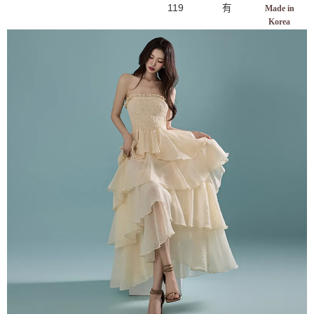
119
有
Made in
Korea