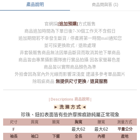
產品說明
商品問與答 (1)
官網採
[追加預購]
方式販售
商品追加時間為下單日後7-30個工作天不含假日
追加期間若不幸發生斷貨 / 停產將第一時間mail通知您
並可採更換款式 / 退款處理
非套裝販售商品無法因單品斷貨而取消其他下單商品
商品皆由專業攝影團隊進行實品拍攝 因各家螢幕色差
商品皆以實際商品顏色為準
外拍會因為室內外光線而影響深淺度 建議多參考單品圖片
除瑕疵商品
無提供尺寸更換 / 退貨服務
| Descriptions 商品說明 |
► 洗 滌 方 式 ◄
珍珠、鈕扣表面皆有些許摩擦痕跡純屬正常現象
尺寸
肩寬
腋寬
胸寬
腰寬
測量方式
最大62
最大62
F
平量公分
袖長
袖口
下擺
全長
內裡
產地