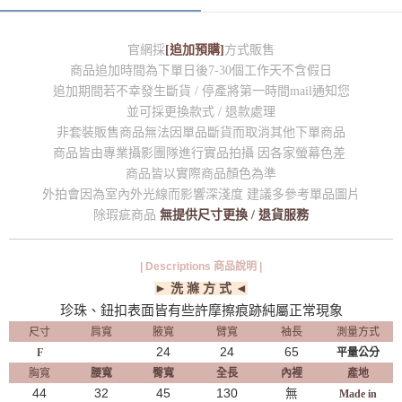
官網採
[追加預購]
方式販售
商品追加時間為下單日後7-30個工作天不含假日
追加期間若不幸發生斷貨 / 停產將第一時間mail通知您
並可採更換款式 / 退款處理
非套裝販售商品無法因單品斷貨而取消其他下單商品
商品皆由專業攝影團隊進行實品拍攝 因各家螢幕色差
商品皆以實際商品顏色為準
外拍會因為室內外光線而影響深淺度 建議多參考單品圖片
除瑕疵商品
無提供尺寸更換 / 退貨服務
| Descriptions 商品說明 |
► 洗 滌 方 式 ◄
珍珠、鈕扣表面皆有些許摩擦痕跡純屬正常現象
尺寸
肩寬
腋寬
臂寬
袖長
測量方式
24
24
65
F
平量公分
胸寬
腰寬
臀寬
全長
內裡
產地
44
32
45
130
無
Made in