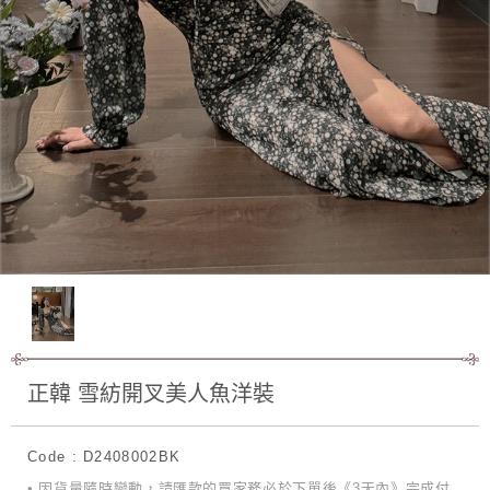
正韓 雪紡開叉美人魚洋裝
Code : D2408002BK
• 因貨量隨時變動，請匯款的買家務必於下單後《3天內》完成付