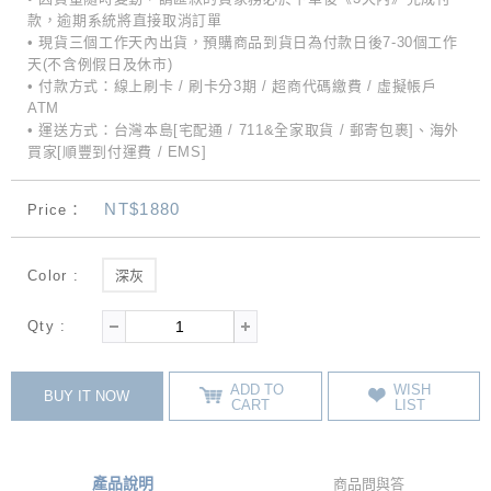
款，逾期系統將直接取消訂單
• 現貨三個工作天內出貨，預購商品到貨日為付款日後7-30個工作
天(不含例假日及休市)
• 付款方式：線上刷卡 / 刷卡分3期 / 超商代碼繳費 / 虛擬帳戶
ATM
• 運送方式：台灣本島[宅配通 / 711&全家取貨 / 郵寄包裹]、海外
買家[順豐到付運費 / EMS]
NT$1880
Price：
Color :
深灰
Qty :
ADD TO
WISH
BUY IT NOW
CART
LIST
產品說明
商品問與答