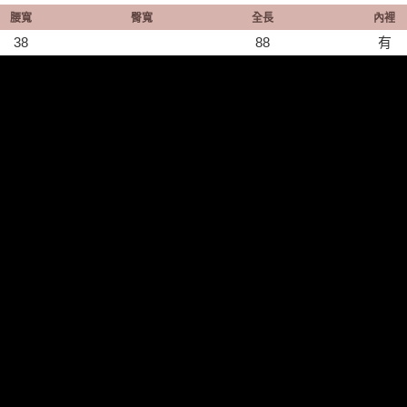
腰寬
臀寬
全長
內裡
38
88
有