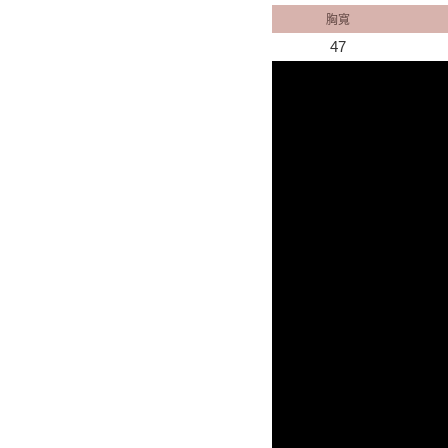
胸寬
47