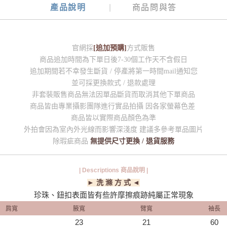
產品說明
商品問與答
官網採
[追加預購]
方式販售
商品追加時間為下單日後7-30個工作天不含假日
追加期間若不幸發生斷貨 / 停產將第一時間mail通知您
並可採更換款式 / 退款處理
非套裝販售商品無法因單品斷貨而取消其他下單商品
商品皆由專業攝影團隊進行實品拍攝 因各家螢幕色差
商品皆以實際商品顏色為準
外拍會因為室內外光線而影響深淺度 建議多參考單品圖片
除瑕疵商品
無提供尺寸更換 / 退貨服務
| Descriptions 商品說明 |
► 洗 滌 方 式 ◄
珍珠、鈕扣表面皆有些許摩擦痕跡純屬正常現象
肩寬
腋寬
臂寬
袖長
23
21
60