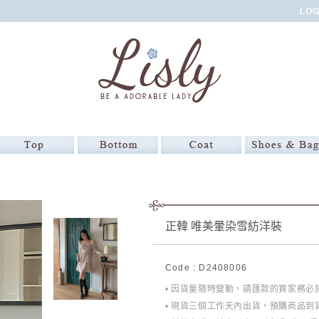
正韓 唯美暈染雪紡洋裝
Code : D2408006
• 因貨量隨時變動，請匯款的買家務
• 現貨三個工作天內出貨，預購商品到貨