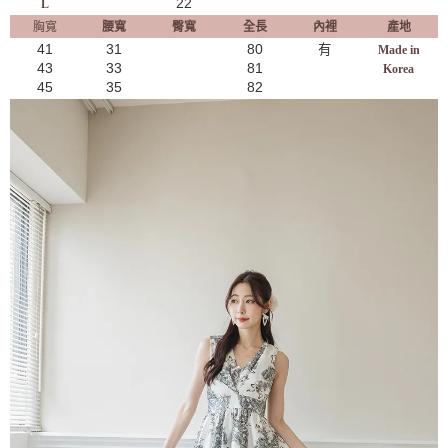
22
L
胸寬
腰寬
臀寬
全長
內裡
產地
41
31
80
有
Made in
43
33
81
Korea
45
35
82