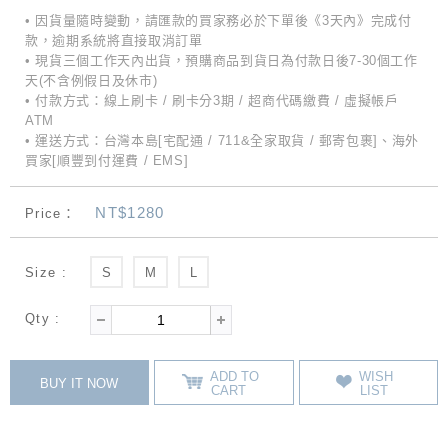
• 因貨量隨時變動，請匯款的買家務必於下單後《3天內》完成付
款，逾期系統將直接取消訂單
• 現貨三個工作天內出貨，預購商品到貨日為付款日後7-30個工作
天(不含例假日及休市)
• 付款方式：線上刷卡 / 刷卡分3期 / 超商代碼繳費 / 虛擬帳戶
ATM
• 運送方式：台灣本島[宅配通 / 711&全家取貨 / 郵寄包裹]、海外
買家[順豐到付運費 / EMS]
NT$1280
Price：
Size :
S
M
L
Qty :
ADD TO
WISH
BUY IT NOW
CART
LIST