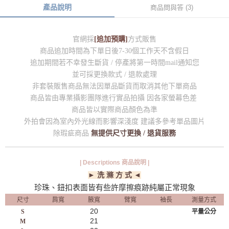
產品說明
商品問與答 (3)
官網採
[追加預購]
方式販售
商品追加時間為下單日後7-30個工作天不含假日
追加期間若不幸發生斷貨 / 停產將第一時間mail通知您
並可採更換款式 / 退款處理
非套裝販售商品無法因單品斷貨而取消其他下單商品
商品皆由專業攝影團隊進行實品拍攝 因各家螢幕色差
商品皆以實際商品顏色為準
外拍會因為室內外光線而影響深淺度 建議多參考單品圖片
除瑕疵商品
無提供尺寸更換 / 退貨服務
| Descriptions 商品說明 |
► 洗 滌 方 式 ◄
珍珠、鈕扣表面皆有些許摩擦痕跡純屬正常現象
尺寸
肩寬
腋寬
臂寬
袖長
測量方式
20
S
平量公分
21
M