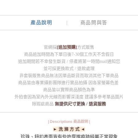
產品說明
商品問與答
官網採
[追加預購]
方式販售
商品追加時間為下單日後7-30個工作天不含假日
追加期間若不幸發生斷貨 / 停產將第一時間mail通知您
並可採更換款式 / 退款處理
非套裝販售商品無法因單品斷貨而取消其他下單商品
商品皆由專業攝影團隊進行實品拍攝 因各家螢幕色差
商品皆以實際商品顏色為準
外拍會因為室內外光線而影響深淺度 建議多參考單品圖片
除瑕疵商品
無提供尺寸更換 / 退貨服務
| Descriptions 商品說明 |
► 洗 滌 方 式 ◄
珍珠、鈕扣表面皆有些許摩擦痕跡純屬正常現象