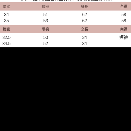
肩寬
胸寬
袖長
全長
34
51
62
58
35
53
62
​58
腰寬
臀寬
全長
內裡
32.5
50
34
短褲
34.5
52
34