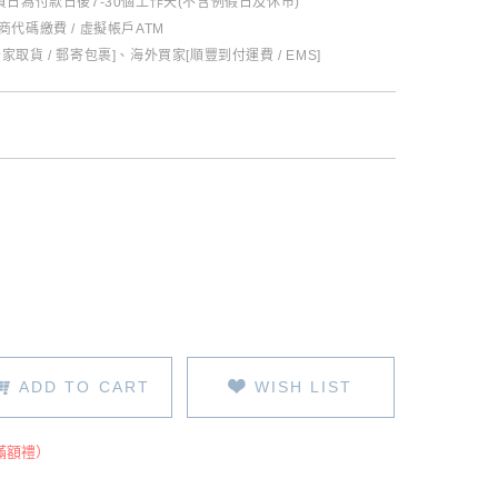
日為付款日後7-30個工作天(不含例假日及休市)
超商代碼繳費 / 虛擬帳戶ATM
全家取貨 / 郵寄包裹]、海外買家[順豐到付運費 / EMS]
ADD TO CART
WISH LIST
滿額禮）