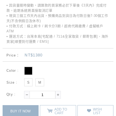
• 因貨量隨時變動，請匯款的買家務必於下單後《3天內》完成付
款，逾期系統將直接取消訂單
• 現貨三個工作天內出貨，預購商品到貨日為付款日後7-30個工作
天(不含例假日及休市)
• 付款方式：線上刷卡 / 刷卡分3期 / 超商代碼繳費 / 虛擬帳戶
ATM
• 運送方式：台灣本島[宅配通 / 711&全家取貨 / 郵寄包裹]、海外
買家[順豐到付運費 / EMS]
NT$1380
Price：
Color :
Size :
S
M
Qty :
ADD TO
WISH
BUY IT NOW
CART
LIST