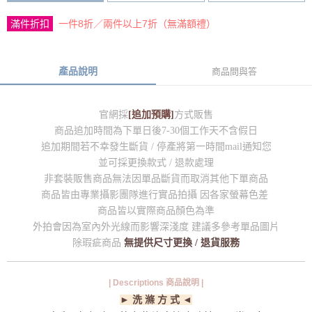
滿件折扣
一件8折／兩件以上7折（無滿額禮）
產品說明
商品問與答
官網採
[追加預購]
方式販售
商品追加時間為下單日後7-30個工作天不含假日
追加期間若不幸發生斷貨 / 停產將第一時間mail通知您
並可採更換款式 / 退款處理
非套裝販售商品無法因單品斷貨而取消其他下單商品
商品皆由專業攝影團隊進行實品拍攝 因各家螢幕色差
商品皆以實際商品顏色為準
外拍會因為室內外光線而影響深淺度 建議多參考單品圖片
除瑕疵商品
無提供尺寸更換 / 退貨服務
| Descriptions 商品說明 |
► 洗 滌 方 式 ◄