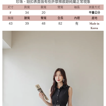
珍珠、鈕扣表面皆有些許摩擦痕跡純屬正常現象
尺寸
肩寬
腋寬
臂寬
袖長
測量方式
34
20
F
平量公分
胸寬
腰寬
臀寬
全長
內裡
產地
43
39
48
82
有
Made in
Korea