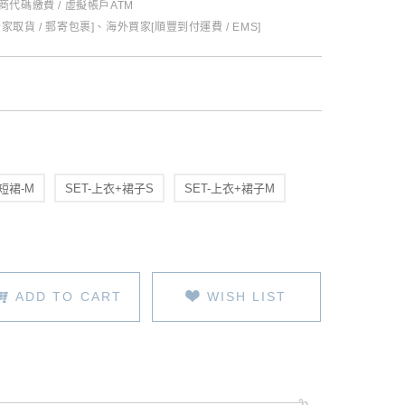
超商代碼繳費 / 虛擬帳戶ATM
全家取貨 / 郵寄包裹]、海外買家[順豐到付運費 / EMS]
短裙-M
SET-上衣+裙子S
SET-上衣+裙子M
ADD TO CART
WISH LIST