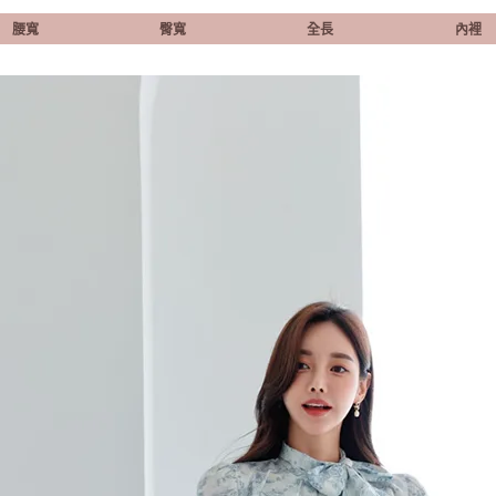
腰寬
臀寬
全長
內裡