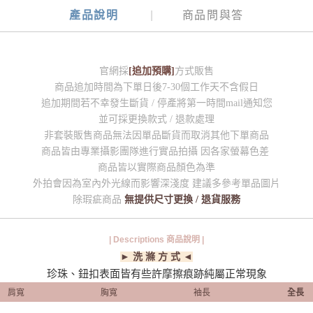
產品說明
商品問與答
官網採
[追加預購]
方式販售
商品追加時間為下單日後7-30個工作天不含假日
追加期間若不幸發生斷貨 / 停產將第一時間mail通知您
並可採更換款式 / 退款處理
非套裝販售商品無法因單品斷貨而取消其他下單商品
商品皆由專業攝影團隊進行實品拍攝 因各家螢幕色差
商品皆以實際商品顏色為準
外拍會因為室內外光線而影響深淺度 建議多參考單品圖片
除瑕疵商品
無提供尺寸更換 / 退貨服務
| Descriptions 商品說明 |
► 洗 滌 方 式 ◄
珍珠、鈕扣表面皆有些許摩擦痕跡純屬正常現象
肩寬
胸寬
袖長
全長