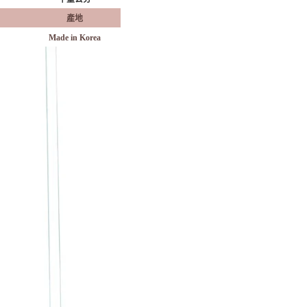
產地
Made in Korea