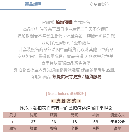
產品說明
商品問與答
官網採
[追加預購]
方式販售
商品追加時間為下單日後7-30個工作天不含假日
追加期間若不幸發生斷貨 / 停產將第一時間mail通知您
並可採更換款式 / 退款處理
非套裝販售商品無法因單品斷貨而取消其他下單商品
商品皆由專業攝影團隊進行實品拍攝 因各家螢幕色差
商品皆以實際商品顏色為準
外拍會因為室內外光線而影響深淺度 建議多參考單品圖片
除瑕疵商品
無提供尺寸更換 / 退貨服務
| Descriptions 商品說明 |
► 洗 滌 方 式 ◄
珍珠、鈕扣表面皆有些許摩擦痕跡純屬正常現象
尺寸
肩寬
腋寬
臂寬
袖長
測量方式
37
26
18
59
F
平量公分
胸寬
腰寬
臀寬
全長
內裡
產地