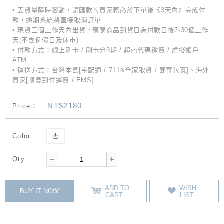
• 因貨量隨時變動，請匯款的買家務必於下單後《3天內》完成付
款，逾期系統將直接取消訂單
• 現貨三個工作天內出貨，預購商品到貨日為付款日後7-30個工作
天(不含例假日及休市)
• 付款方式：線上刷卡 / 刷卡分3期 / 超商代碼繳費 / 虛擬帳戶
ATM
• 運送方式：台灣本島[宅配通 / 711&全家取貨 / 郵寄包裹]、海外
買家[順豐到付運費 / EMS]
NT$2180
Price：
Color :
杏
Qty :
ADD TO
WISH
BUY IT NOW
CART
LIST