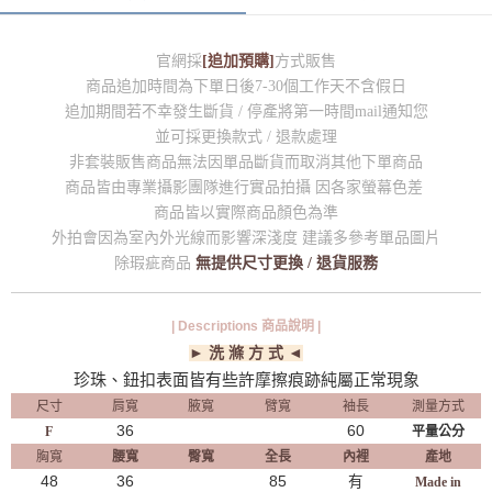
官網採
[追加預購]
方式販售
商品追加時間為下單日後7-30個工作天不含假日
追加期間若不幸發生斷貨 / 停產將第一時間mail通知您
並可採更換款式 / 退款處理
非套裝販售商品無法因單品斷貨而取消其他下單商品
商品皆由專業攝影團隊進行實品拍攝 因各家螢幕色差
商品皆以實際商品顏色為準
外拍會因為室內外光線而影響深淺度 建議多參考單品圖片
除瑕疵商品
無提供尺寸更換 / 退貨服務
| Descriptions 商品說明 |
► 洗 滌 方 式 ◄
珍珠、鈕扣表面皆有些許摩擦痕跡純屬正常現象
尺寸
肩寬
腋寬
臂寬
袖長
測量方式
36
60
F
平量公分
胸寬
腰寬
臀寬
全長
內裡
產地
48
36
85
有
Made in