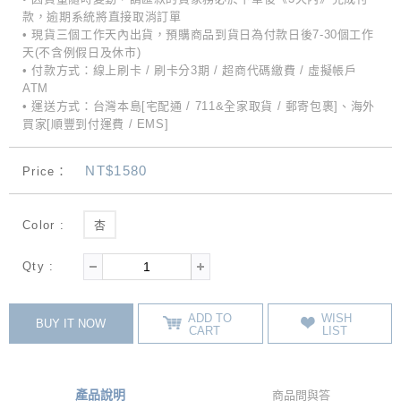
款，逾期系統將直接取消訂單
• 現貨三個工作天內出貨，預購商品到貨日為付款日後7-30個工作
天(不含例假日及休市)
• 付款方式：線上刷卡 / 刷卡分3期 / 超商代碼繳費 / 虛擬帳戶
ATM
• 運送方式：台灣本島[宅配通 / 711&全家取貨 / 郵寄包裹]、海外
買家[順豐到付運費 / EMS]
NT$1580
Price：
Color :
杏
Qty :
ADD TO
WISH
BUY IT NOW
CART
LIST
產品說明
商品問與答