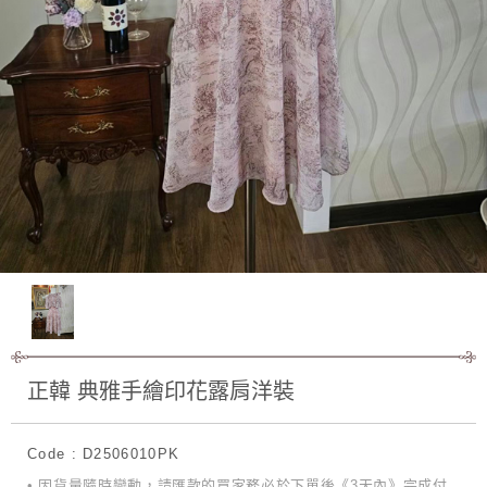
正韓 典雅手繪印花露肩洋裝
Code : D2506010PK
• 因貨量隨時變動，請匯款的買家務必於下單後《3天內》完成付