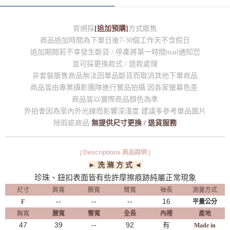
官網採
[追加預購]
方式販售
商品追加時間為下單日後7-30個工作天不含假日
追加期間若不幸發生斷貨 / 停產將第一時間mail通知您
並可採更換款式 / 退款處理
非套裝販售商品無法因單品斷貨而取消其他下單商品
商品皆由專業攝影團隊進行實品拍攝 因各家螢幕色差
商品皆以實際商品顏色為準
外拍會因為室內外光線而影響深淺度 建議多參考單品圖片
除瑕疵商品
無提供尺寸更換 / 退貨服務
| Descriptions 商品說明 |
► 洗 滌 方 式 ◄
珍珠、鈕扣表面皆有些許摩擦痕跡純屬正常現象
尺寸
肩寬
腋寬
臂寬
袖長
測量方式
--
--
--
16
F
平量公分
胸寬
腰寬
臀寬
全長
內裡
產地
47
39
--
92
有
Made in