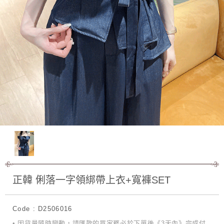
正韓 俐落一字領綁帶上衣+寬褲SET
Code : D2506016
• 因貨量隨時變動，請匯款的買家務必於下單後《3天內》完成付