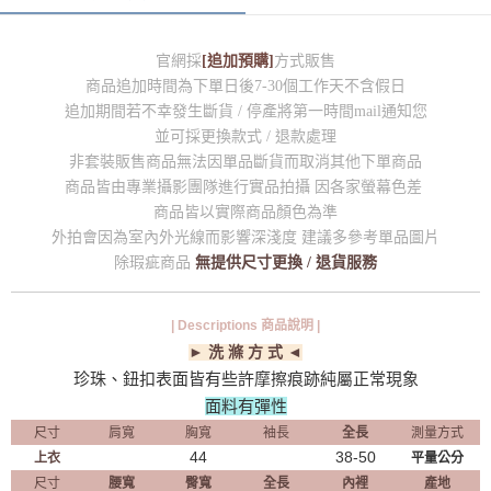
官網採
[追加預購]
方式販售
商品追加時間為下單日後7-30個工作天不含假日
追加期間若不幸發生斷貨 / 停產將第一時間mail通知您
並可採更換款式 / 退款處理
非套裝販售商品無法因單品斷貨而取消其他下單商品
商品皆由專業攝影團隊進行實品拍攝 因各家螢幕色差
商品皆以實際商品顏色為準
外拍會因為室內外光線而影響深淺度 建議多參考單品圖片
除瑕疵商品
無提供尺寸更換 / 退貨服務
| Descriptions 商品說明 |
► 洗 滌 方 式 ◄
珍珠、鈕扣表面皆有些許摩擦痕跡純屬正常現象
面料有彈性
尺寸
肩寬
胸寬
袖長
全長
測量方式
44
38-50
上衣
平量公分
尺寸
腰寬
臀寬
全長
內裡
產地