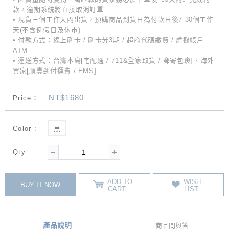
款，逾期系統將直接取消訂單
• 現貨三個工作天內出貨，預購商品到貨日為付款日後7-30個工作
天(不含例假日及休市)
• 付款方式：線上刷卡 / 刷卡分3期 / 超商代碼繳費 / 虛擬帳戶
ATM
• 運送方式：台灣本島[宅配通 / 711&全家取貨 / 郵寄包裹]、海外
買家[順豐到付運費 / EMS]
NT$1680
Price：
Color :
黑
Qty :
ADD TO
WISH
BUY IT NOW
CART
LIST
產品說明
商品問與答