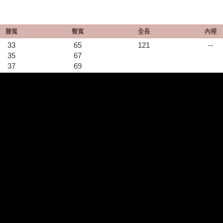
腰寬
臀寬
全長
內裡
33
65
121
--
35
67
37
69