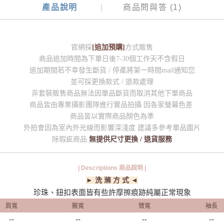
產品說明
商品問與答 (1)
官網採
[追加預購]
方式販售
商品追加時間為下單日後7-30個工作天不含假日
追加期間若不幸發生斷貨 / 停產將第一時間mail通知您
並可採更換款式 / 退款處理
非套裝販售商品無法因單品斷貨而取消其他下單商品
商品皆由專業攝影團隊進行實品拍攝 因各家螢幕色差
商品皆以實際商品顏色為準
外拍會因為室內外光線而影響深淺度 建議多參考單品圖片
除瑕疵商品
無提供尺寸更換 / 退貨服務
| Descriptions 商品說明 |
► 洗 滌 方 式 ◄
珍珠、鈕扣表面皆有些許摩擦痕跡純屬正常現象
肩寬
腋寬
臂寬
袖長
--
--
--
--