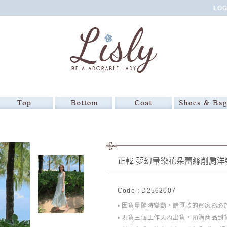
正韓 夢幻暈染花朵蕾絲削肩洋
Code : D2562007
• 因貨量隨時變動，請匯款的買家務
• 現貨三個工作天內出貨，預購商品到貨