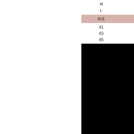
M
L
胸寬
41
43
45