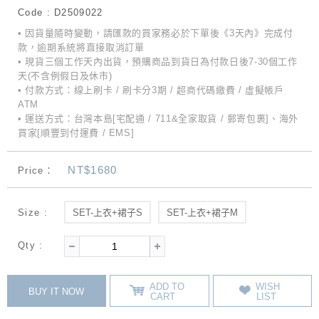
Code : D2509022
• 因貨量隨時變動，請匯款的買家務必於下單後《3天內》完成付
款，逾期系統將直接取消訂單
• 現貨三個工作天內出貨，預購商品到貨日為付款日後7-30個工作
天(不含例假日及休市)
• 付款方式：線上刷卡 / 刷卡分3期 / 超商代碼繳費 / 虛擬帳戶
ATM
• 運送方式：台灣本島[宅配通 / 711&全家取貨 / 郵寄包裹]、海外
買家[順豐到付運費 / EMS]
NT$1680
Price：
Size :
SET-上衣+裙子S
SET-上衣+裙子M
Qty :
ADD TO
WISH
BUY IT NOW
CART
LIST