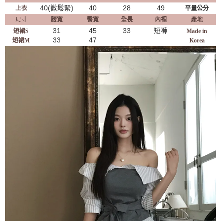
40(微鬆緊)
40
28
49
上衣
平量公分
尺寸
腰寬
臀寬
全長
內裡
產地
31
45
33
短褲
短裙S
Made in
33
47
短裙M
Korea