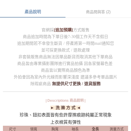
產品說明
商品問與答 (2)
官網採
[追加預購]
方式販售
商品追加時間為下單日後7-30個工作天不含假日
追加期間若不幸發生斷貨 / 停產將第一時間mail通知您
並可採更換款式 / 退款處理
非套裝販售商品無法因單品斷貨而取消其他下單商品
商品皆由專業攝影團隊進行實品拍攝 因各家螢幕色差
商品皆以實際商品顏色為準
外拍會因為室內外光線而影響深淺度 建議多參考單品圖片
除瑕疵商品
無提供尺寸更換 / 退貨服務
| Descriptions 商品說明 |
► 洗 滌 方 式 ◄
珍珠、鈕扣表面皆有些許摩擦痕跡純屬正常現象
上衣棉質有彈性
尺寸
領寬
胸寬
袖長
全長
測量方式