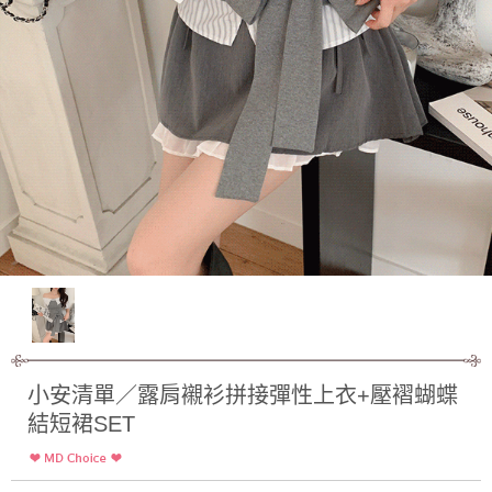
小安清單／露肩襯衫拼接彈性上衣+壓褶蝴蝶
結短裙SET