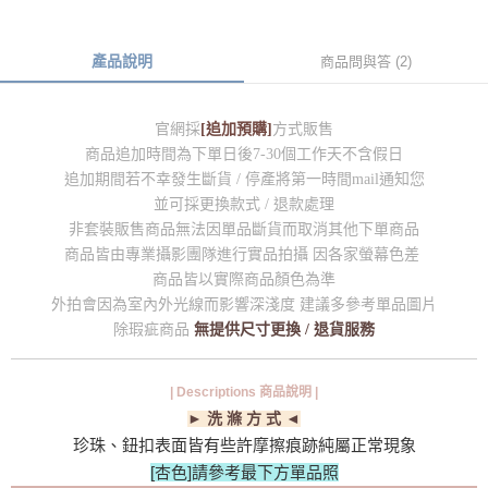
產品說明
商品問與答 (2)
官網採
[追加預購]
方式販售
商品追加時間為下單日後7-30個工作天不含假日
追加期間若不幸發生斷貨 / 停產將第一時間mail通知您
並可採更換款式 / 退款處理
非套裝販售商品無法因單品斷貨而取消其他下單商品
商品皆由專業攝影團隊進行實品拍攝 因各家螢幕色差
商品皆以實際商品顏色為準
外拍會因為室內外光線而影響深淺度 建議多參考單品圖片
除瑕疵商品
無提供尺寸更換 / 退貨服務
| Descriptions 商品說明 |
► 洗 滌 方 式 ◄
珍珠、鈕扣表面皆有些許摩擦痕跡純屬正常現象
[杏色]請參考最下方單品照