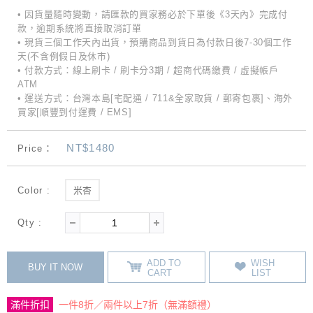
• 因貨量隨時變動，請匯款的買家務必於下單後《3天內》完成付
款，逾期系統將直接取消訂單
• 現貨三個工作天內出貨，預購商品到貨日為付款日後7-30個工作
天(不含例假日及休市)
• 付款方式：線上刷卡 / 刷卡分3期 / 超商代碼繳費 / 虛擬帳戶
ATM
• 運送方式：台灣本島[宅配通 / 711&全家取貨 / 郵寄包裹]、海外
買家[順豐到付運費 / EMS]
NT$1480
Price：
Color :
米杏
Qty :
ADD TO
WISH
BUY IT NOW
CART
LIST
滿件折扣
一件8折／兩件以上7折（無滿額禮）