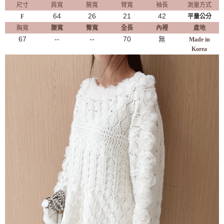
尺寸
肩寬
腋寬
臂寬
袖長
測量方式
64
26
21
42
F
平量公分
胸寬
腰寬
臀寬
全長
內裡
產地
67
--
--
70
無
Made in
Korea