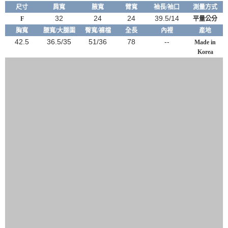
尺寸
肩寬
腋
寬
臂
寬
袖長/袖口
測量方式
32
24
24
39.5/14
F
平量公分
胸寬
腰寬/大腿圍
臀寬/褲檔
全長
內裡
產地
42.5
36.5/35
51/36
78
--
Made in
Korea