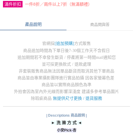
滿件折扣
一件8折／兩件以上7折（無滿額禮）
產品說明
商品問與答
官網採
[追加預購]
方式販售
商品追加時間為下單日後7-30個工作天不含假日
追加期間若不幸發生斷貨 / 停產將第一時間mail通知您
並可採更換款式 / 退款處理
非套裝販售商品無法因單品斷貨而取消其他下單商品
商品皆由專業攝影團隊進行實品拍攝 因各家螢幕色差
商品皆以實際商品顏色為準
外拍會因為室內外光線而影響深淺度 建議多參考單品圖片
除瑕疵商品
無提供尺寸更換 / 退貨服務
| Descriptions 商品說明 |
► 洗 滌 方 式 ◄
小安Pick-杏