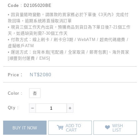
Code : D2105020BE
• 因貨量隨時變動，請匯款的買家務必於下單後《3天內》完成付
款回填，逾期系統將直接取消訂單
• 現貨三個工作天內出貨，預購商品到貨日為下單日後7-21個工作
天，如遇缺貨則需7-30個工作天
• 付款方式：線上刷卡 / 刷卡分3期 / WebATM / 超商代碼繳費 /
虛擬帳戶ATM
• 運送方式：台灣本島[宅配通 / 全家取貨 / 郵寄包裹]、海外買家
[順豐到付運費 / EMS]
NT$2080
Price：
Color :
杏
Qty :
ADD TO
WISH
BUY IT NOW
CART
LIST