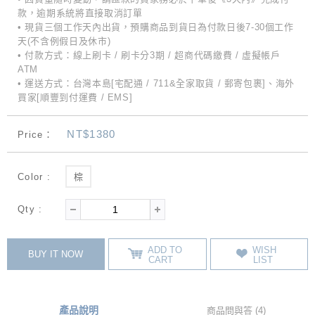
款，逾期系統將直接取消訂單
• 現貨三個工作天內出貨，預購商品到貨日為付款日後7-30個工作
天(不含例假日及休市)
• 付款方式：線上刷卡 / 刷卡分3期 / 超商代碼繳費 / 虛擬帳戶
ATM
• 運送方式：台灣本島[宅配通 / 711&全家取貨 / 郵寄包裹]、海外
買家[順豐到付運費 / EMS]
NT$1380
Price：
Color :
棕
Qty :
ADD TO
WISH
BUY IT NOW
CART
LIST
產品說明
商品問與答 (4)