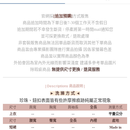
官網採
[追加預購]
方式販售
商品追加時間為下單日後7-30個工作天不含假日
追加期間若不幸發生斷貨 / 停產將第一時間mail通知您
並可採更換款式 / 退款處理
非套裝販售商品無法因單品斷貨而取消其他下單商品
商品皆由專業攝影團隊進行實品拍攝 因各家螢幕色差
商品皆以實際商品顏色為準
外拍會因為室內外光線而影響深淺度 建議多參考單品圖片
除瑕疵商品
無提供尺寸更換 / 退貨服務
| Descriptions 商品說明 |
► 洗 滌 方 式 ◄
珍珠、鈕扣表面皆有些許摩擦痕跡純屬正常現象
尺寸
肩寬
胸寬
肩袖長
全長
測量方式
--
--
--
--
上衣
平量公分
尺寸
腰寬
臀寬
全長
內裡
產地
--
--
--
--
短裙
Made in