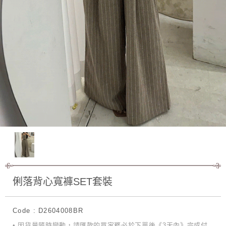
俐落背心寬褲SET套裝
Code : D2604008BR
• 因貨量隨時變動，請匯款的買家務必於下單後《3天內》完成付