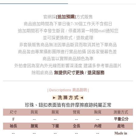
官網採
[追加預購]
方式販售
商品追加時間為下單日後7-30個工作天不含假日
追加期間若不幸發生斷貨 / 停產將第一時間mail通知您
並可採更換款式 / 退款處理
非套裝販售商品無法因單品斷貨而取消其他下單商品
商品皆由專業攝影團隊進行實品拍攝 因各家螢幕色差
商品皆以實際商品顏色為準
外拍會因為室內外光線而影響深淺度 建議多參考單品圖片
除瑕疵商品
無提供尺寸更換 / 退貨服務
| Descriptions 商品說明 |
► 洗 滌 方 式 ◄
珍珠、鈕扣表面皆有些許摩擦痕跡純屬正常
尺寸
肩寬
腋寬
臂寬
胸寬
測量方式
--
--
--
--
F
平量公分
袖長
腰寬
下擺
全長
內裡
產地
--
--
--
--
--
Made in