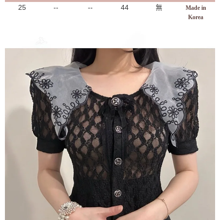
25
--
--
44
無
Made in
Korea