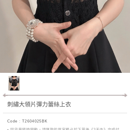
刺繡大領片彈力蕾絲上衣
Code : T2604025BK
• 因貨量隨時變動，請匯款的買家務必於下單後《3天內》完成付