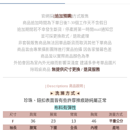
官網採
[追加預購]
方式販售
商品追加時間為下單日後7-30個工作天不含假日
追加期間若不幸發生斷貨 / 停產將第一時間mail通知您
並可採更換款式 / 退款處理
非套裝販售商品無法因單品斷貨而取消其他下單商品
商品皆由專業攝影團隊進行實品拍攝 因各家螢幕色差
商品皆以實際商品顏色為準
外拍會因為室內外光線而影響深淺度 建議多參考單品圖片
除瑕疵商品
無提供尺寸更換 / 退貨服務
| Descriptions 商品說明 |
► 洗 滌 方 式 ◄
珍珠、鈕扣表面皆有些許摩擦痕跡純屬正常
布料有彈性
尺寸
肩寬
腋寬
臂寬
胸寬
測量方式
36
23
13
46
F
平量公分
袖長
腰寬
下擺
全長
內裡
產地