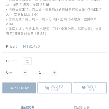
款，逾期系統將直接取消訂單
• 現貨三個工作天內出貨，預購商品到貨日為付款日後7-30個工作
天(不含例假日及休市)
• 付款方式：線上刷卡 / 刷卡分3期 / 超商代碼繳費 / 虛擬帳戶
ATM
• 運送方式：台灣本島[宅配通 / 711&全家取貨 / 郵寄包裹]、海外
買家[順豐到付運費 / EMS]
NT$1480
Price：
Color :
黑
Qty :
ADD TO
WISH
BUY IT NOW
CART
LIST
產品說明
商品問與答