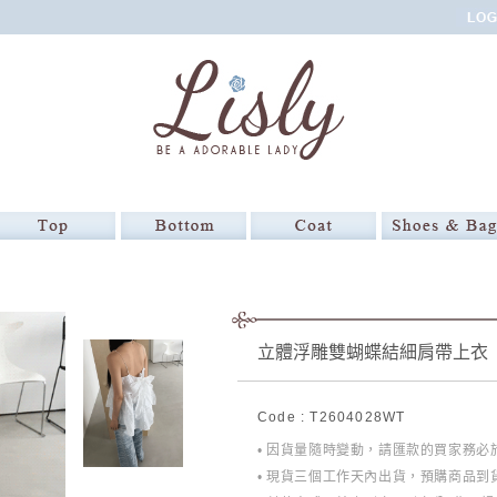
立體浮雕雙蝴蝶結細肩帶上衣
Code : T2604028WT
• 因貨量隨時變動，請匯款的買家務
• 現貨三個工作天內出貨，預購商品到貨