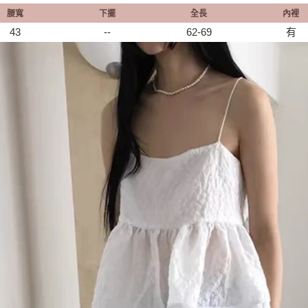
腰寬
下擺
全長
內裡
43
--
62-69
有