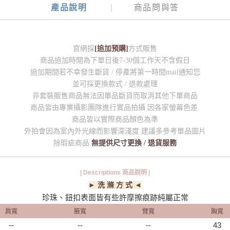
產品說明
商品問與答
官網採
[追加預購]
方式販售
商品追加時間為下單日後7-30個工作天不含假日
追加期間若不幸發生斷貨 / 停產將第一時間mail通知您
並可採更換款式 / 退款處理
非套裝販售商品無法因單品斷貨而取消其他下單商品
商品皆由專業攝影團隊進行實品拍攝 因各家螢幕色差
商品皆以實際商品顏色為準
外拍會因為室內外光線而影響深淺度 建議多參考單品圖片
除瑕疵商品
無提供尺寸更換 / 退貨服務
| Descriptions 商品說明 |
► 洗 滌 方 式 ◄
珍珠、鈕扣表面皆有些許摩擦痕跡純屬正常
肩寬
腋寬
臂寬
胸寬
--
--
--
43