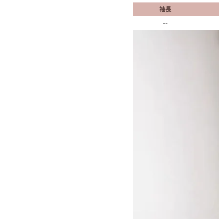
袖長
--