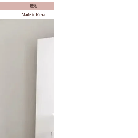
產地
Made in Korea