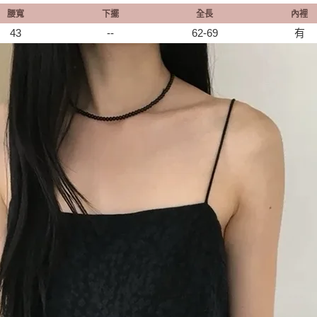
腰寬
下擺
全長
內裡
43
--
62-69
有