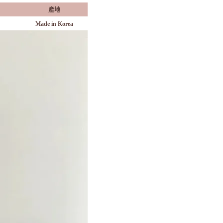
產地
Made in Korea