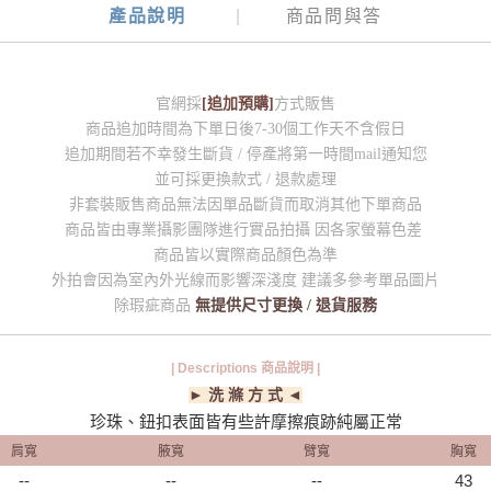
產品說明
商品問與答
官網採
[追加預購]
方式販售
商品追加時間為下單日後7-30個工作天不含假日
追加期間若不幸發生斷貨 / 停產將第一時間mail通知您
並可採更換款式 / 退款處理
非套裝販售商品無法因單品斷貨而取消其他下單商品
商品皆由專業攝影團隊進行實品拍攝 因各家螢幕色差
商品皆以實際商品顏色為準
外拍會因為室內外光線而影響深淺度 建議多參考單品圖片
除瑕疵商品
無提供尺寸更換 / 退貨服務
| Descriptions 商品說明 |
► 洗 滌 方 式 ◄
珍珠、鈕扣表面皆有些許摩擦痕跡純屬正常
肩寬
腋寬
臂寬
胸寬
--
--
--
43