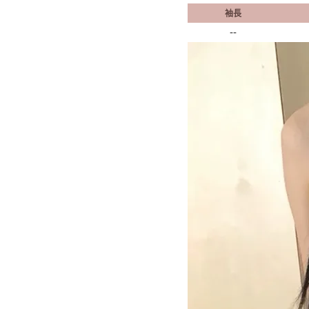
袖長
--