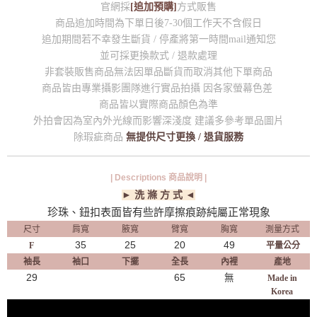
官網採
[追加預購]
方式販售
商品追加時間為下單日後7-30個工作天不含假日
追加期間若不幸發生斷貨 / 停產將第一時間mail通知您
並可採更換款式 / 退款處理
非套裝販售商品無法因單品斷貨而取消其他下單商品
商品皆由專業攝影團隊進行實品拍攝 因各家螢幕色差
商品皆以實際商品顏色為準
外拍會因為室內外光線而影響深淺度 建議多參考單品圖片
除瑕疵商品
無提供尺寸更換 / 退貨服務
| Descriptions 商品說明 |
► 洗 滌 方 式 ◄
珍珠、鈕扣表面皆有些許摩擦痕跡純屬正常現象
尺寸
肩寬
腋寬
臂寬
胸寬
測量方式
35
25
20
49
F
平量公分
袖長
袖口
下擺
全長
內裡
產地
29
65
無
Made in
Korea