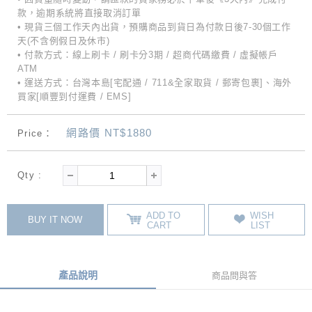
款，逾期系統將直接取消訂單
• 現貨三個工作天內出貨，預購商品到貨日為付款日後7-30個工作
天(不含例假日及休市)
• 付款方式：線上刷卡 / 刷卡分3期 / 超商代碼繳費 / 虛擬帳戶
ATM
• 運送方式：台灣本島[宅配通 / 711&全家取貨 / 郵寄包裹]、海外
買家[順豐到付運費 / EMS]
網路價 NT$1880
Price：
Qty :
ADD TO
WISH
BUY IT NOW
CART
LIST
產品說明
商品問與答