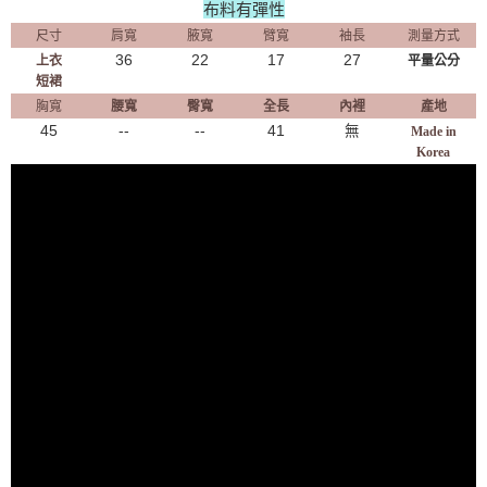
布料有彈性
尺寸
肩寬
腋寬
臂寬
袖長
測量方式
36
22
17
27
上衣
平量公分
短裙
胸寬
腰寬
臀寬
全長
內裡
產地
45
--
--
41
無
Made in
Korea