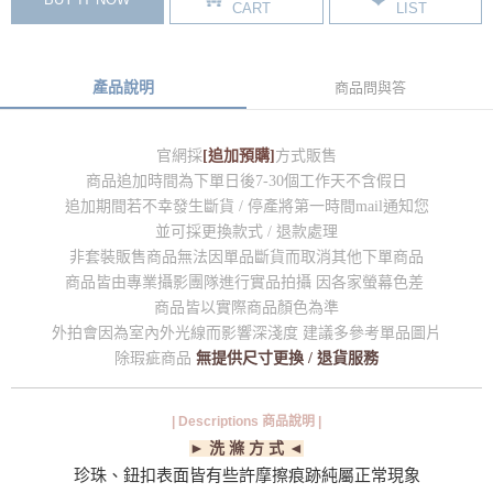
CART
LIST
產品說明
商品問與答
官網採
[追加預購]
方式販售
商品追加時間為下單日後7-30個工作天不含假日
追加期間若不幸發生斷貨 / 停產將第一時間mail通知您
並可採更換款式 / 退款處理
非套裝販售商品無法因單品斷貨而取消其他下單商品
商品皆由專業攝影團隊進行實品拍攝 因各家螢幕色差
商品皆以實際商品顏色為準
外拍會因為室內外光線而影響深淺度 建議多參考單品圖片
除瑕疵商品
無提供尺寸更換 / 退貨服務
| Descriptions 商品說明 |
► 洗 滌 方 式 ◄
珍珠、鈕扣表面皆有些許摩擦痕跡純屬正常現象