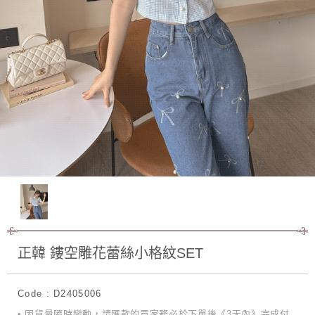
正韓 鏤空雕花蕾絲小格紋SET
Code : D2405006
• 因貨量隨時變動，請匯款的買家務必於下單後《3天內》完成付