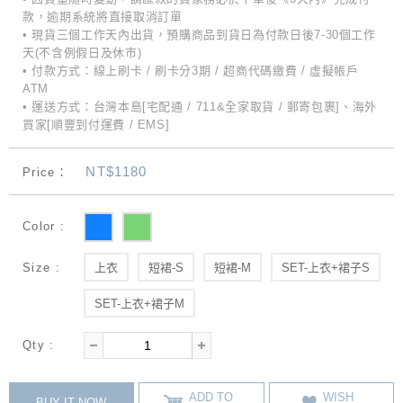
款，逾期系統將直接取消訂單
• 現貨三個工作天內出貨，預購商品到貨日為付款日後7-30個工作
天(不含例假日及休市)
• 付款方式：線上刷卡 / 刷卡分3期 / 超商代碼繳費 / 虛擬帳戶
ATM
• 運送方式：台灣本島[宅配通 / 711&全家取貨 / 郵寄包裹]、海外
買家[順豐到付運費 / EMS]
NT$1180
Price：
Color :
Size :
上衣
短裙-S
短裙-M
SET-上衣+裙子S
SET-上衣+裙子M
Qty :
ADD TO
WISH
BUY IT NOW