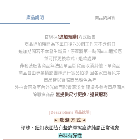
產品說明
商品問與答
官網採
[追加預購]
方式販售
商品追加時間為下單日後7-30個工作天不含假日
追加期間若不幸發生斷貨 / 停產將第一時間mail通知您
並可採更換款式 / 退款處理
非套裝販售商品無法因單品斷貨而取消其他下單商品
商品皆由專業攝影團隊進行實品拍攝 因各家螢幕色差
商品皆以實際商品顏色為準
外拍會因為室內外光線而影響深淺度 建議多參考單品圖片
除瑕疵商品
無提供尺寸更換 / 退貨服務
| Descriptions 商品說明 |
► 洗 滌 方 式 ◄
珍珠、鈕扣表面皆有些許摩擦痕跡純屬正常現象
布料有彈性