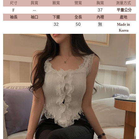
尺寸
肩寬
腋寬
臂寬
胸寬
測量方式
--
37
F
平量公分
袖長
袖口
下擺
全長
內裡
產地
32
50
無
Made in
Korea