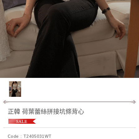
正韓 荷葉蕾絲拼接坑條背心
Code : T2405031WT