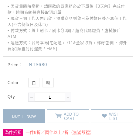
• 因貨量隨時變動，請匯款的買家務必於下單後《3天內》完成付
款，逾期系統將直接取消訂單
• 現貨三個工作天內出貨，預購商品到貨日為付款日後7-30個工作
天(不含例假日及休市)
• 付款方式：線上刷卡 / 刷卡分3期 / 超商代碼繳費 / 虛擬帳戶
ATM
• 運送方式：台灣本島[宅配通 / 711&全家取貨 / 郵寄包裹]、海外
買家[順豐到付運費 / EMS]
NT$680
Price：
Color :
白
粉
Qty :
ADD TO
WISH
BUY IT NOW
CART
LIST
滿件折扣
一件8折／兩件以上7折（無滿額禮）