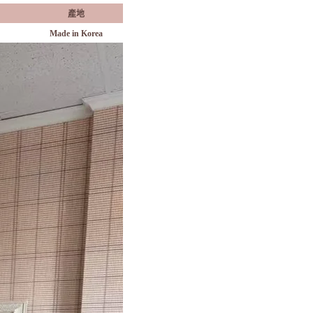
產地
Made in Korea