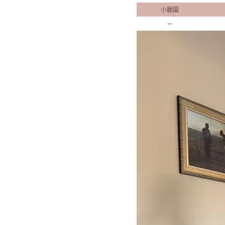
小腿圍
--