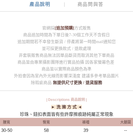
產品說明
商品問與答
官網採
[追加預購]
方式販售
商品追加時間為下單日後7-30個工作天不含假日
追加期間若不幸發生斷貨 / 停產將第一時間mail通知您
並可採更換款式 / 退款處理
非套裝販售商品無法因單品斷貨而取消其他下單商品
商品皆由專業攝影團隊進行實品拍攝 因各家螢幕色差
商品皆以實際商品顏色為準
外拍會因為室內外光線而影響深淺度 建議多參考單品圖片
除瑕疵商品
無提供尺寸更換 / 退貨服務
| Descriptions 商品說明 |
► 洗 滌 方 式 ◄
珍珠、鈕扣表面皆有些許摩擦痕跡純屬正常現象
腰寬
臀寬
褲襠
大腿圍
30-50
58
39
--