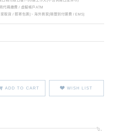
日為付款日後7-30個工作天(不含例假日及休市)
超商代碼繳費 / 虛擬帳戶ATM
全家取貨 / 郵寄包裹]、海外買家[順豐到付運費 / EMS]
ADD TO CART
WISH LIST