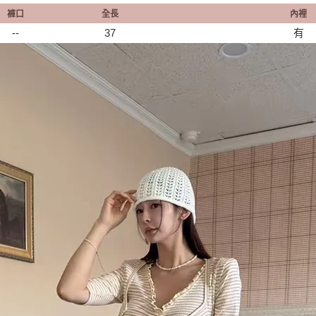
褲口
全長
內裡
--
37
有