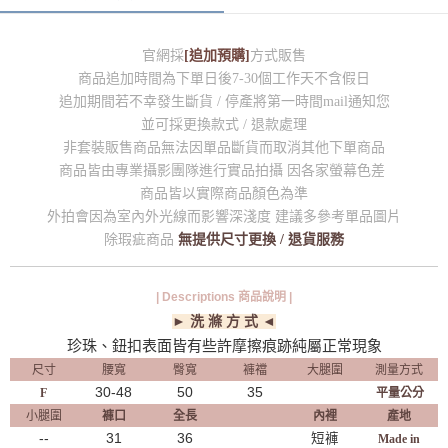
官網採
[追加預購]
方式販售
商品追加時間為下單日後7-30個工作天不含假日
追加期間若不幸發生斷貨 / 停產將第一時間mail通知您
並可採更換款式 / 退款處理
非套裝販售商品無法因單品斷貨而取消其他下單商品
商品皆由專業攝影團隊進行實品拍攝 因各家螢幕色差
商品皆以實際商品顏色為準
外拍會因為室內外光線而影響深淺度 建議多參考單品圖片
除瑕疵商品
無提供尺寸更換 / 退貨服務
| Descriptions 商品說明 |
► 洗 滌 方 式 ◄
珍珠、鈕扣表面皆有些許摩擦痕跡純屬正常現象
尺寸
腰寬
臀寬
褲襠
大腿圍
測量方式
30-48
50
35
F
平量公分
小腿圍
褲口
全長
內裡
產地
--
31
36
短褲
Made in