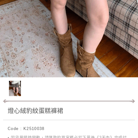
燈心絨豹紋蛋糕褲裙
Code : K2510038
• 因貨量隨時變動，請匯款的買家務必於下單後《3天內》完成付