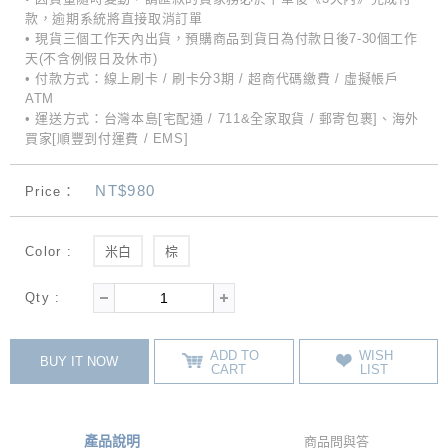
款，逾期系統將直接取消訂單
• 現貨三個工作天內出貨，預購商品到貨日為付款日後7-30個工作
天(不含例假日及休市)
• 付款方式：線上刷卡 / 刷卡分3期 / 超商代碼繳費 / 虛擬帳戶
ATM
• 運送方式：台灣本島[宅配通 / 711&全家取貨 / 郵寄包裹]、海外
買家[順豐到付運費 / EMS]
NT$980
Price：
Color :
米白
棕
Qty :
ADD TO
WISH
BUY IT NOW
CART
LIST
產品說明
商品問與答