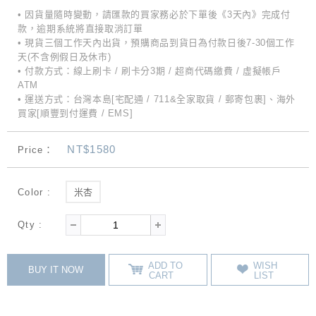
• 因貨量隨時變動，請匯款的買家務必於下單後《3天內》完成付
款，逾期系統將直接取消訂單
• 現貨三個工作天內出貨，預購商品到貨日為付款日後7-30個工作
天(不含例假日及休市)
• 付款方式：線上刷卡 / 刷卡分3期 / 超商代碼繳費 / 虛擬帳戶
ATM
• 運送方式：台灣本島[宅配通 / 711&全家取貨 / 郵寄包裹]、海外
買家[順豐到付運費 / EMS]
NT$1580
Price：
Color :
米杏
Qty :
ADD TO
WISH
BUY IT NOW
CART
LIST