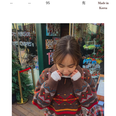
--
--
95
有
Made in
Korea