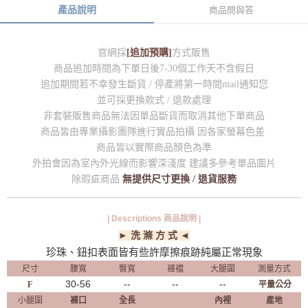
產品說明
商品問與答
官網採
[追加預購]
方式販售
商品追加時間為下單日後7-30個工作天不含假日
追加期間若不幸發生斷貨 / 停產將第一時間mail通知您
並可採更換款式 / 退款處理
非套裝販售商品無法因單品斷貨而取消其他下單商品
商品皆由專業攝影團隊進行實品拍攝 因各家螢幕色差
商品皆以實際商品顏色為準
外拍會因為室內外光線而影響深淺度 建議多參考單品圖片
除瑕疵商品
無提供尺寸更換 / 退貨服務
| Descriptions 商品說明 |
► 洗 滌 方 式 ◄
珍珠、鈕扣表面皆有些許摩擦痕跡純屬正常現象
尺寸
腰寬
臀寬
褲襠
大腿圍
測量方式
30-56
--
--
--
F
平量公分
小腿圍
褲口
全長
內裡
產地