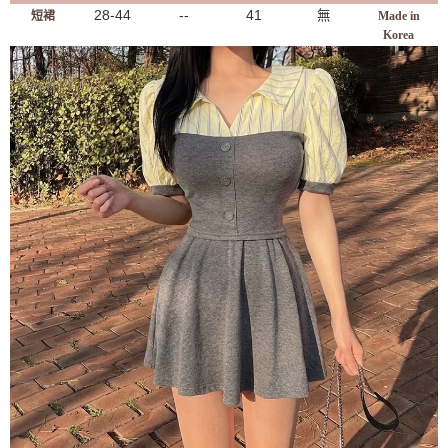
28-44
--
41
無
短裙
Made in
Korea