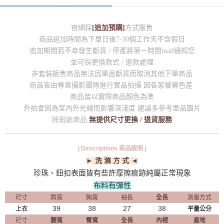
官網採
[追加預購]
方式販售
商品追加時間為下單日後7-30個工作天不含假日
追加期間若不幸發生斷貨 / 停產將第一時間mail通知您
並可採更換款式 / 退款處理
非套裝販售商品無法因單品斷貨而取消其他下單商品
商品皆由專業攝影團隊進行實品拍攝 因各家螢幕色差
商品皆以實際商品顏色為準
外拍會因為室內外光線而影響深淺度 建議多參考單品圖片
除瑕疵商品
無提供尺寸更換 / 退貨服務
| Descriptions 商品說明 |
► 洗 滌 方 式 ◄
珍珠、鈕扣表面皆有些許摩擦痕跡純屬正常現象
布料有彈性
尺寸
肩寬
胸寬
袖長
全長
測量方式
39
38
27
38
上衣
平量公分
尺寸
腰寬
臀寬
全長
內裡
產地