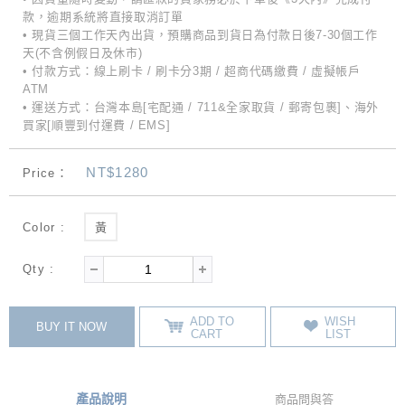
款，逾期系統將直接取消訂單
• 現貨三個工作天內出貨，預購商品到貨日為付款日後7-30個工作
天(不含例假日及休市)
• 付款方式：線上刷卡 / 刷卡分3期 / 超商代碼繳費 / 虛擬帳戶
ATM
• 運送方式：台灣本島[宅配通 / 711&全家取貨 / 郵寄包裹]、海外
買家[順豐到付運費 / EMS]
NT$1280
Price：
Color :
黃
Qty :
ADD TO
WISH
BUY IT NOW
CART
LIST
產品說明
商品問與答