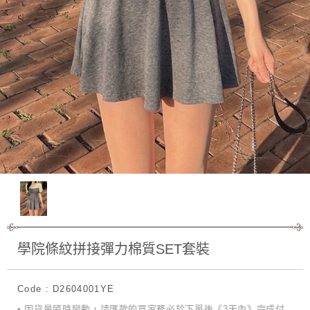
學院條紋拼接彈力棉質SET套裝
Code : D2604001YE
• 因貨量隨時變動，請匯款的買家務必於下單後《3天內》完成付