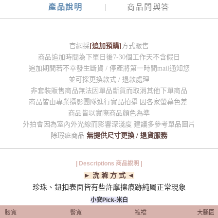
產品說明
商品問與答
官網採
[追加預購]
方式販售
商品追加時間為下單日後7-30個工作天不含假日
追加期間若不幸發生斷貨 / 停產將第一時間mail通知您
並可採更換款式 / 退款處理
非套裝販售商品無法因單品斷貨而取消其他下單商品
商品皆由專業攝影團隊進行實品拍攝 因各家螢幕色差
商品皆以實際商品顏色為準
外拍會因為室內外光線而影響深淺度 建議多參考單品圖片
除瑕疵商品
無提供尺寸更換 / 退貨服務
| Descriptions 商品說明 |
► 洗 滌 方 式 ◄
珍珠、鈕扣表面皆有些許摩擦痕跡純屬正常現象
小安Pick-米白
腰寬
臀寬
褲襠
大腿圍