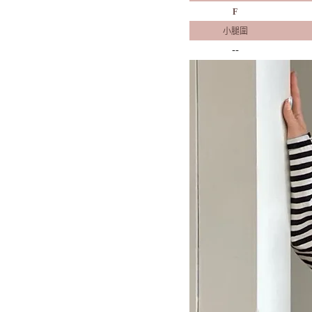
F
小腿圍
--