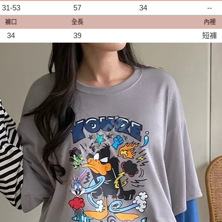
31-53
57
34
--
褲口
全長
內裡
34
39
短褲