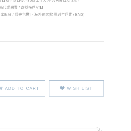
日為付款日後7-30個工作天(不含例假日及休市)
超商代碼繳費 / 虛擬帳戶ATM
全家取貨 / 郵寄包裹]、海外買家[順豐到付運費 / EMS]
ADD TO CART
WISH LIST