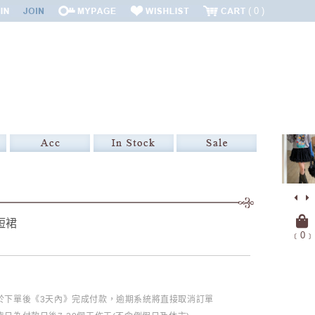
0
短裙
﹝
0
﹞
必於下單後《3天內》完成付款，逾期系統將直接取消訂單