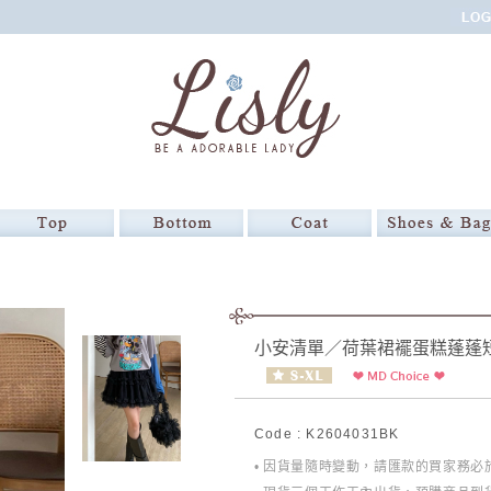
小安清單／荷葉裙襬蛋糕蓬蓬
Code : K2604031BK
• 因貨量隨時變動，請匯款的買家務