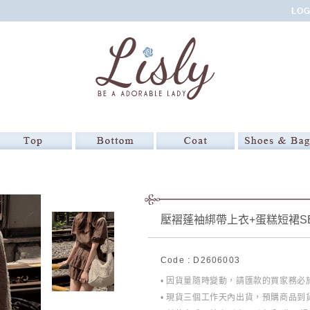
壓褶蓬袖綁帶上衣+蛋糕短裙S
Code : D2606003
• 因貨量隨時變動，請匯款的買家務
• 現貨三個工作天內出貨，預購商品到貨