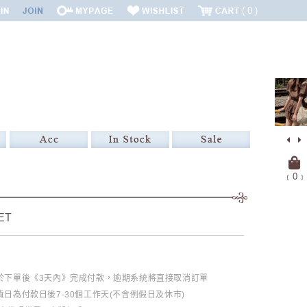
0
﹝
0
﹞
ET
必於下單後《3天內》完成付款，逾期系統將直接取消訂單
日為付款日後7-30個工作天(不含例假日及休市)