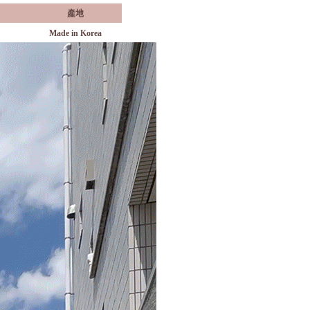
產地
Made in Korea