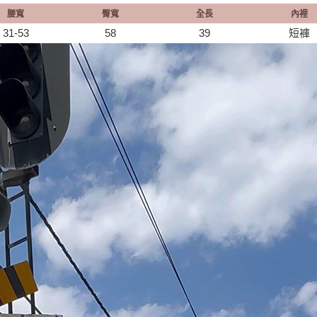
腰寬
臀寬
全長
內裡
31-53
58
39
短褲