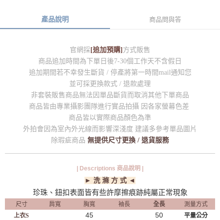
產品說明
商品問與答
官網採
[追加預購]
方式販售
商品追加時間為下單日後7-30個工作天不含假日
追加期間若不幸發生斷貨 / 停產將第一時間mail通知您
並可採更換款式 / 退款處理
非套裝販售商品無法因單品斷貨而取消其他下單商品
商品皆由專業攝影團隊進行實品拍攝 因各家螢幕色差
商品皆以實際商品顏色為準
外拍會因為室內外光線而影響深淺度 建議多參考單品圖片
除瑕疵商品
無提供尺寸更換 / 退貨服務
| Descriptions 商品說明 |
► 洗 滌 方 式 ◄
珍珠、鈕扣表面皆有些許摩擦痕跡純屬正常現象
尺寸
肩寬
胸寬
袖長
全長
測量方式
45
50
上衣S
平量公分