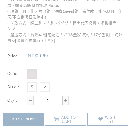
款，逾期系統將直接取消訂單
• 現貨三個工作天內出貨，預購商品到貨日為付款日後7-30個工作
天(不含例假日及休市)
• 付款方式：線上刷卡 / 刷卡分3期 / 超商代碼繳費 / 虛擬帳戶
ATM
• 運送方式：台灣本島[宅配通 / 711&全家取貨 / 郵寄包裹]、海外
買家[順豐到付運費 / EMS]
NT$2080
Price：
Color :
Size :
S
M
Qty :
ADD TO
WISH
BUY IT NOW
CART
LIST