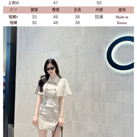
M
47
50
上衣
尺寸
腰寬
臀寬
全長
內裡
產地
33
46
38
短褲
短裙S
Made in
35
48
38
短裙
Korea