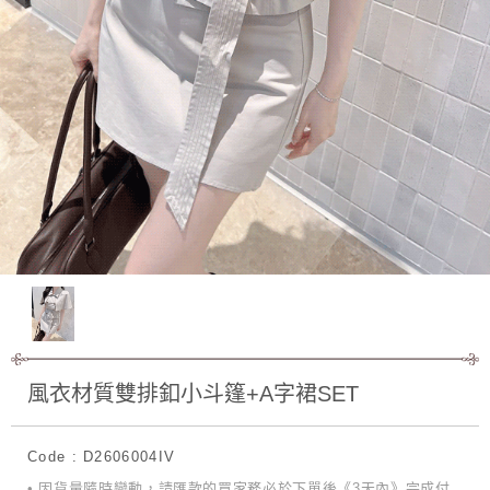
風衣材質雙排釦小斗篷+A字裙SET
Code : D2606004IV
• 因貨量隨時變動，請匯款的買家務必於下單後《3天內》完成付