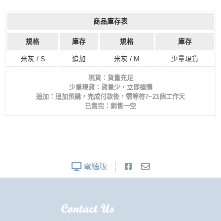
商品庫存表
規格
庫存
規格
庫存
米灰 / S
追加
米灰 / M
少量現貨
現貨：貨量充足
少量現貨：貨量少，立即搶購
追加：追加預購，完成付款後，需等待7~21個工作天
已售完：銷售一空
電腦版