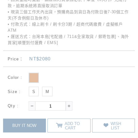
款，逾期系統將直接取消訂單
• 現貨三個工作天內出貨，預購商品到貨日為付款日後7-30個工作
天(不含例假日及休市)
• 付款方式：線上刷卡 / 刷卡分3期 / 超商代碼繳費 / 虛擬帳戶
ATM
• 運送方式：台灣本島[宅配通 / 711&全家取貨 / 郵寄包裹]、海外
買家[順豐到付運費 / EMS]
NT$2080
Price：
Color :
Size :
S
M
Qty :
ADD TO
WISH
BUY IT NOW
CART
LIST