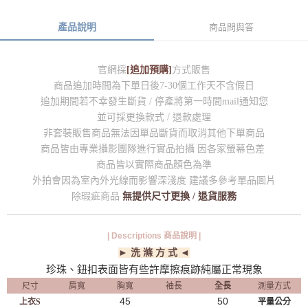
產品說明
商品問與答
官網採
[追加預購]
方式販售
商品追加時間為下單日後7-30個工作天不含假日
追加期間若不幸發生斷貨 / 停產將第一時間mail通知您
並可採更換款式 / 退款處理
非套裝販售商品無法因單品斷貨而取消其他下單商品
商品皆由專業攝影團隊進行實品拍攝 因各家螢幕色差
商品皆以實際商品顏色為準
外拍會因為室內外光線而影響深淺度 建議多參考單品圖片
除瑕疵商品
無提供尺寸更換 / 退貨服務
| Descriptions 商品說明 |
► 洗 滌 方 式 ◄
珍珠、鈕扣表面皆有些許摩擦痕跡純屬正常現象
尺寸
肩寬
胸寬
袖長
全長
測量方式
45
50
上衣S
平量公分