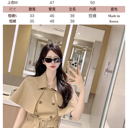
M
47
50
上衣
尺寸
腰寬
臀寬
全長
內裡
產地
33
46
38
短褲
短裙S
Made in
35
48
38
短裙
Korea