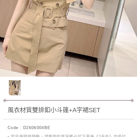
風衣材質雙排釦小斗篷+A字裙SET
Code : D2606004BE
• 因貨量隨時變動，請匯款的買家務必於下單後《3天內》完成付