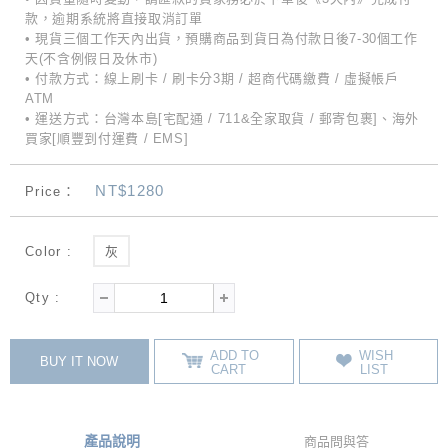
款，逾期系統將直接取消訂單
• 現貨三個工作天內出貨，預購商品到貨日為付款日後7-30個工作
天(不含例假日及休市)
• 付款方式：線上刷卡 / 刷卡分3期 / 超商代碼繳費 / 虛擬帳戶
ATM
• 運送方式：台灣本島[宅配通 / 711&全家取貨 / 郵寄包裹]、海外
買家[順豐到付運費 / EMS]
NT$1280
Price：
Color :
灰
Qty :
ADD TO
WISH
BUY IT NOW
CART
LIST
產品說明
商品問與答