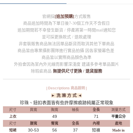
官網採
[追加預購]
方式販售
商品追加時間為下單日後7-30個工作天不含假日
追加期間若不幸發生斷貨 / 停產將第一時間mail通知您
並可採更換款式 / 退款處理
非套裝販售商品無法因單品斷貨而取消其他下單商品
商品皆由專業攝影團隊進行實品拍攝 因各家螢幕色差
商品皆以實際商品顏色為準
外拍會因為室內外光線而影響深淺度 建議多參考單品圖片
除瑕疵商品
無提供尺寸更換 / 退貨服務
| Descriptions 商品說明 |
► 洗 滌 方 式 ◄
珍珠、鈕扣表面皆有些許摩擦痕跡純屬正常現象
尺寸
肩寬
胸寬
袖長
全長
測量方式
49
71
上衣
平量公分
尺寸
腰寬
臀寬
全長
內裡
產地
30-53
56
37
短褲
短裙
Made in