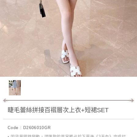
睫毛蕾絲拼接百褶層次上衣+短裙SET
Code : D2606010GR
• 因貨量隨時變動，請匯款的買家務必於下單後《3天內》完成付