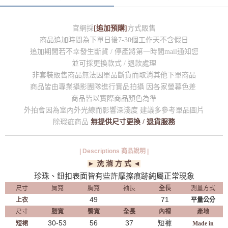
官網採
[追加預購]
方式販售
商品追加時間為下單日後7-30個工作天不含假日
追加期間若不幸發生斷貨 / 停產將第一時間mail通知您
並可採更換款式 / 退款處理
非套裝販售商品無法因單品斷貨而取消其他下單商品
商品皆由專業攝影團隊進行實品拍攝 因各家螢幕色差
商品皆以實際商品顏色為準
外拍會因為室內外光線而影響深淺度 建議多參考單品圖片
除瑕疵商品
無提供尺寸更換 / 退貨服務
| Descriptions 商品說明 |
► 洗 滌 方 式 ◄
珍珠、鈕扣表面皆有些許摩擦痕跡純屬正常現象
尺寸
肩寬
胸寬
袖長
全長
測量方式
49
71
上衣
平量公分
尺寸
腰寬
臀寬
全長
內裡
產地
30-53
56
37
短褲
短裙
Made in