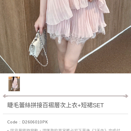
睫毛蕾絲拼接百褶層次上衣+短裙SET
Code : D2606010PK
• 因貨量隨時變動，請匯款的買家務必於下單後《3天內》完成付