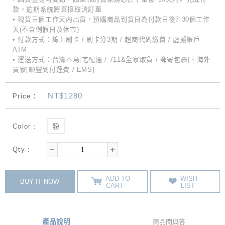
款，逾期系統將直接取消訂單
• 現貨三個工作天內出貨，預購商品到貨日為付款日後7-30個工作
天(不含例假日及休市)
• 付款方式：線上刷卡 / 刷卡分3期 / 超商代碼繳費 / 虛擬帳戶
ATM
• 運送方式：台灣本島[宅配通 / 711&全家取貨 / 郵寄包裹]、海外
買家[順豐到付運費 / EMS]
NT$1280
Price：
Color :
粉
Qty :
ADD TO
WISH
BUY IT NOW
CART
LIST
產品說明
商品問與答